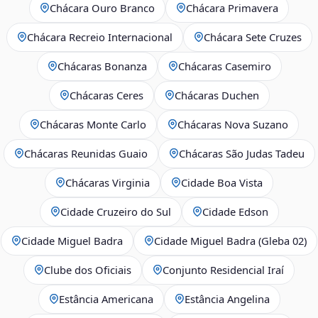
Chácara Ouro Branco
Chácara Primavera
Chácara Recreio Internacional
Chácara Sete Cruzes
Chácaras Bonanza
Chácaras Casemiro
Chácaras Ceres
Chácaras Duchen
Chácaras Monte Carlo
Chácaras Nova Suzano
Chácaras Reunidas Guaio
Chácaras São Judas Tadeu
Chácaras Virginia
Cidade Boa Vista
Cidade Cruzeiro do Sul
Cidade Edson
Cidade Miguel Badra
Cidade Miguel Badra (Gleba 02)
Clube dos Oficiais
Conjunto Residencial Iraí
Estância Americana
Estância Angelina