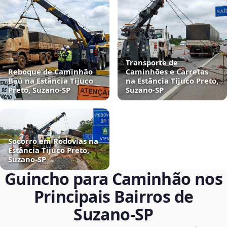
Transporte de
Reboque de Caminhão
Caminhões e Carretas
Baú na Estância Tijuco
na Estância Tijuco Preto,
Preto, Suzano‑SP
Suzano‑SP
Socorro em Rodovias na
Estância Tijuco Preto,
Suzano‑SP
Guincho para Caminhão nos
Principais Bairros de
Suzano‑SP