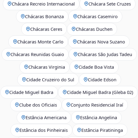
Chácara Recreio Internacional
Chácara Sete Cruzes
Chácaras Bonanza
Chácaras Casemiro
Chácaras Ceres
Chácaras Duchen
Chácaras Monte Carlo
Chácaras Nova Suzano
Chácaras Reunidas Guaio
Chácaras São Judas Tadeu
Chácaras Virginia
Cidade Boa Vista
Cidade Cruzeiro do Sul
Cidade Edson
Cidade Miguel Badra
Cidade Miguel Badra (Gleba 02)
Clube dos Oficiais
Conjunto Residencial Iraí
Estância Americana
Estância Angelina
Estância dos Pinheirais
Estância Piratininga