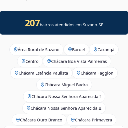
207
bairros atendidos em
Suzano
-
SE
Área Rural de Suzano
Baruel
Caxangá
Centro
Chácara Boa Vista Palmeiras
Chácara Estância Paulista
Chácara Faggion
Chácara Miguel Badra
Chácara Nossa Senhora Aparecida I
Chácara Nossa Senhora Aparecida II
Chácara Ouro Branco
Chácara Primavera