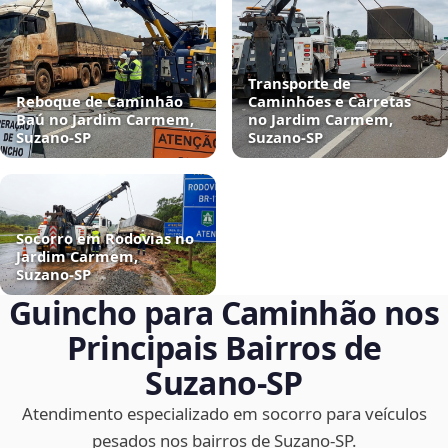
Transporte de
Reboque de Caminhão
Caminhões e Carretas
Baú no Jardim Carmem,
no Jardim Carmem,
Suzano‑SP
Suzano‑SP
Socorro em Rodovias no
Jardim Carmem,
Suzano‑SP
Guincho para Caminhão nos
Principais Bairros de
Suzano‑SP
Atendimento especializado em socorro para veículos
pesados nos bairros de Suzano‑SP.