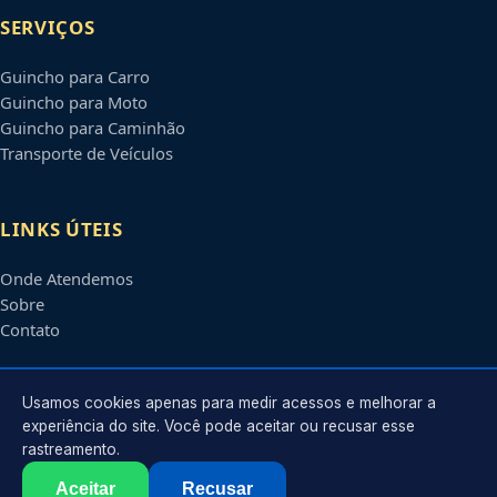
SERVIÇOS
Guincho para Carro
Guincho para Moto
Guincho para Caminhão
Transporte de Veículos
LINKS ÚTEIS
Onde Atendemos
Sobre
Contato
CONTATO
Usamos cookies apenas para medir acessos e melhorar a
experiência do site. Você pode aceitar ou recusar esse
rastreamento.
Atendimento em
Suzano
-
SP
e regiões parceiras
contato@guinchossuzano.com.br
Aceitar
Recusar