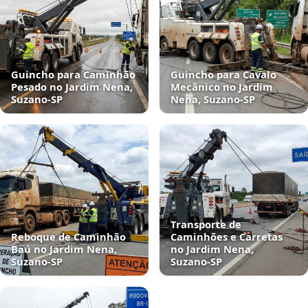
Guincho para Caminhão
Guincho para Cavalo
Pesado no Jardim Nena,
Mecânico no Jardim
Suzano‑SP
Nena, Suzano‑SP
Transporte de
Reboque de Caminhão
Caminhões e Carretas
Baú no Jardim Nena,
no Jardim Nena,
Suzano‑SP
Suzano‑SP