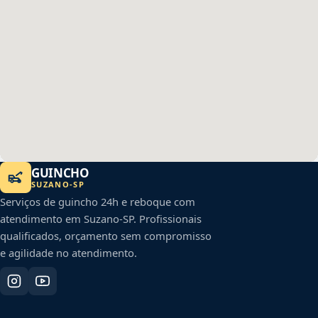
GUINCHO
SUZANO
-
SP
Serviços de guincho 24h e reboque com
atendimento em
Suzano
-
SP
. Profissionais
qualificados, orçamento sem compromisso
e agilidade no atendimento.