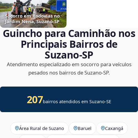
Socorro em Rodovias no
Jardim Nena, Suzano‑SP
Guincho para Caminhão nos
Principais Bairros de
Suzano‑SP
Atendimento especializado em socorro para veículos
pesados nos bairros de Suzano‑SP.
207
bairros atendidos em
Suzano
-
SE
Área Rural de Suzano
Baruel
Caxangá