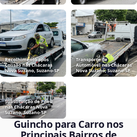
Recolhimento após
Transporte de
Colisão nas Chácaras
Automóvel nas Chácaras
Nova Suzano, Suzano‑SP
Nova Suzano, Suzano‑SP
Substituição de Pneu
nas Chácaras Nova
Suzano, Suzano‑SP
Guincho para Carro nos
Principais Bairros de