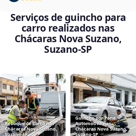
Serviços de guincho para
carro realizados nas
Chácaras Nova Suzano,
Suzano‑SP
Guincho por Pane
Reboque de Carro nas
Automotiva nas
Chácaras Nova Suzano,
Chácaras Nova Suzano,
Suzano‑SP
Suzano‑SP