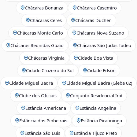
Chácaras Bonanza
Chácaras Casemiro
Chácaras Ceres
Chácaras Duchen
Chácaras Monte Carlo
Chácaras Nova Suzano
Chácaras Reunidas Guaio
Chácaras São Judas Tadeu
Chácaras Virginia
Cidade Boa Vista
Cidade Cruzeiro do Sul
Cidade Edson
Cidade Miguel Badra
Cidade Miguel Badra (Gleba 02)
Clube dos Oficiais
Conjunto Residencial Iraí
Estância Americana
Estância Angelina
Estância dos Pinheirais
Estância Piratininga
Estância São Luís
Estância Tijuco Preto