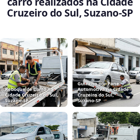
carro realizados na Cidade
Cruzeiro do Sul, Suzano‑SP
Guincho por Pane
Reboque de Carro na
Automotiva na Cidade
Cidade Cruzeiro do Sul,
Cruzeiro do Sul,
Suzano‑SP
Suzano‑SP