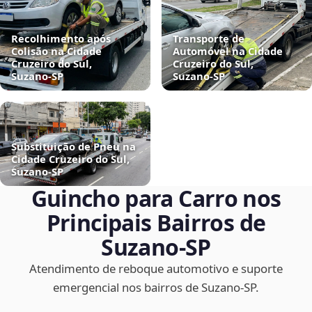
Recolhimento após
Transporte de
Colisão na Cidade
Automóvel na Cidade
Cruzeiro do Sul,
Cruzeiro do Sul,
Suzano‑SP
Suzano‑SP
Substituição de Pneu na
Cidade Cruzeiro do Sul,
Suzano‑SP
Guincho para Carro nos
Principais Bairros de
Suzano‑SP
Atendimento de reboque automotivo e suporte
emergencial nos bairros de Suzano‑SP.