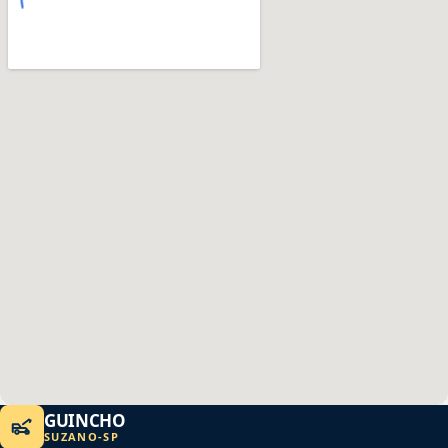
GUINCHO
SUZANO
-
SP