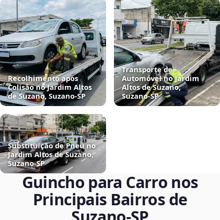
Transporte de
Recolhimento após
Automóvel no Jardim
Colisão no Jardim Altos
Altos de Suzano,
de Suzano, Suzano‑SP
Suzano‑SP
Substituição de Pneu no
Jardim Altos de Suzano,
Suzano‑SP
Guincho para Carro nos
Principais Bairros de
Suzano‑SP