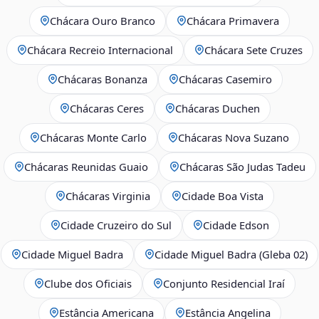
Chácara Ouro Branco
Chácara Primavera
Chácara Recreio Internacional
Chácara Sete Cruzes
Chácaras Bonanza
Chácaras Casemiro
Chácaras Ceres
Chácaras Duchen
Chácaras Monte Carlo
Chácaras Nova Suzano
Chácaras Reunidas Guaio
Chácaras São Judas Tadeu
Chácaras Virginia
Cidade Boa Vista
Cidade Cruzeiro do Sul
Cidade Edson
Cidade Miguel Badra
Cidade Miguel Badra (Gleba 02)
Clube dos Oficiais
Conjunto Residencial Iraí
Estância Americana
Estância Angelina