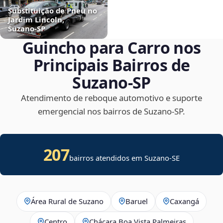
Substituição de Pneu no
Jardim Lincoln,
Suzano‑SP
Guincho para Carro nos
Principais Bairros de
Suzano‑SP
Atendimento de reboque automotivo e suporte
emergencial nos bairros de Suzano‑SP.
207
bairros atendidos em
Suzano
-
SE
Área Rural de Suzano
Baruel
Caxangá
Centro
Chácara Boa Vista Palmeiras