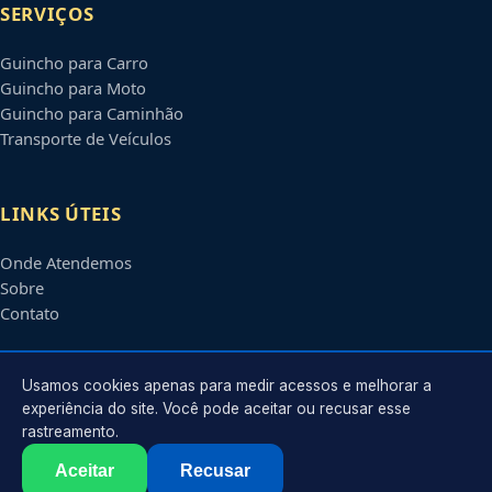
SERVIÇOS
Guincho para Carro
Guincho para Moto
Guincho para Caminhão
Transporte de Veículos
LINKS ÚTEIS
Onde Atendemos
Sobre
Contato
CONTATO
Usamos cookies apenas para medir acessos e melhorar a
experiência do site. Você pode aceitar ou recusar esse
rastreamento.
Atendimento em
Suzano
-
SP
e regiões parceiras
contato@guinchossuzano.com.br
Aceitar
Recusar
©
2026
Guincho em
Suzano
-
SP
. Todos os direitos reservados.