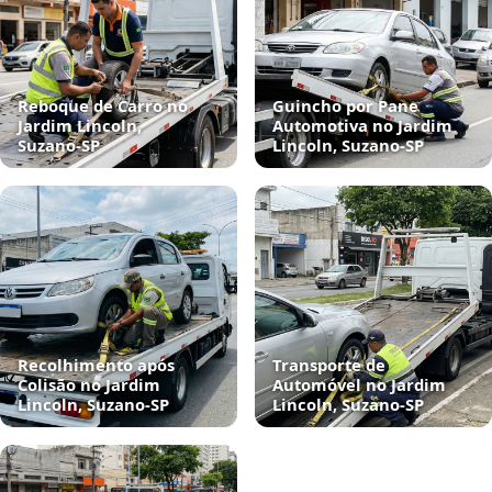
Reboque de Carro no
Guincho por Pane
Jardim Lincoln,
Automotiva no Jardim
Suzano‑SP
Lincoln, Suzano‑SP
Recolhimento após
Transporte de
Colisão no Jardim
Automóvel no Jardim
Lincoln, Suzano‑SP
Lincoln, Suzano‑SP