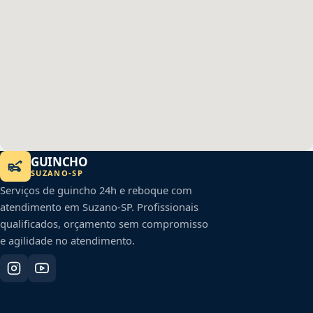
GUINCHO
SUZANO
-
SP
Serviços de guincho 24h e reboque com
atendimento em
Suzano
-
SP
. Profissionais
qualificados, orçamento sem compromisso
e agilidade no atendimento.