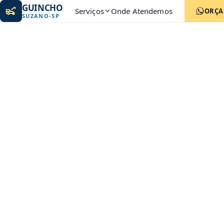
GUINCHO
Serviços
Onde Atendemos
ORÇ
SUZANO
-
SP