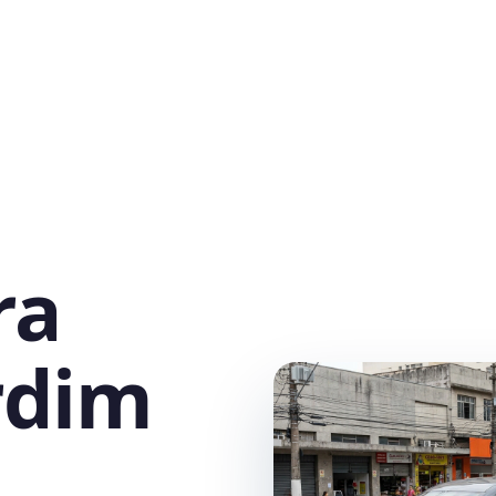
ra
rdim