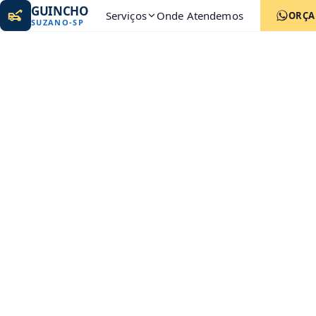
GUINCHO
Serviços
Onde Atendemos
ORÇ
SUZANO
-
SP