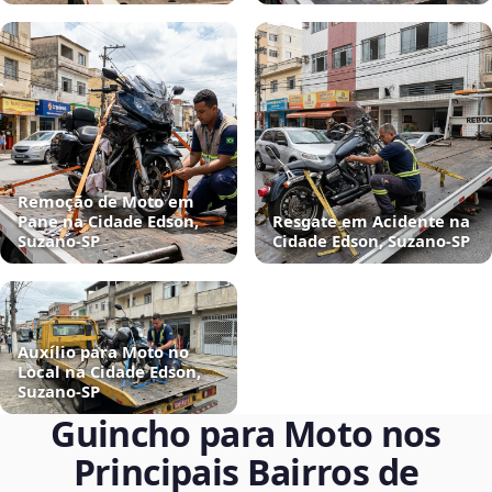
Remoção de Moto em
Pane na Cidade Edson,
Resgate em Acidente na
Suzano‑SP
Cidade Edson, Suzano‑SP
Auxílio para Moto no
Local na Cidade Edson,
Suzano‑SP
Guincho para Moto nos
Principais Bairros de