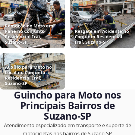
Remoção de Moto em
Pane no Conjunto
Resgate em Acidente no
Residencial Iraí,
Conjunto Residencial
Suzano‑SP
Iraí, Suzano‑SP
Auxílio para Moto no
Local no Conjunto
Residencial Iraí,
Suzano‑SP
Guincho para Moto nos
Principais Bairros de
Suzano‑SP
Atendimento especializado em transporte e suporte de
motocicletas nos bairros de Suzano‑SP.