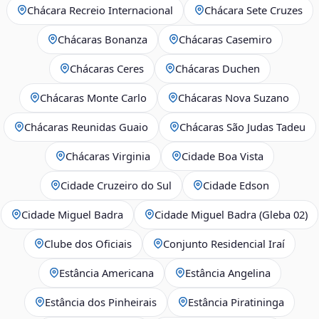
Chácara Recreio Internacional
Chácara Sete Cruzes
Chácaras Bonanza
Chácaras Casemiro
Chácaras Ceres
Chácaras Duchen
Chácaras Monte Carlo
Chácaras Nova Suzano
Chácaras Reunidas Guaio
Chácaras São Judas Tadeu
Chácaras Virginia
Cidade Boa Vista
Cidade Cruzeiro do Sul
Cidade Edson
Cidade Miguel Badra
Cidade Miguel Badra (Gleba 02)
Clube dos Oficiais
Conjunto Residencial Iraí
Estância Americana
Estância Angelina
Estância dos Pinheirais
Estância Piratininga