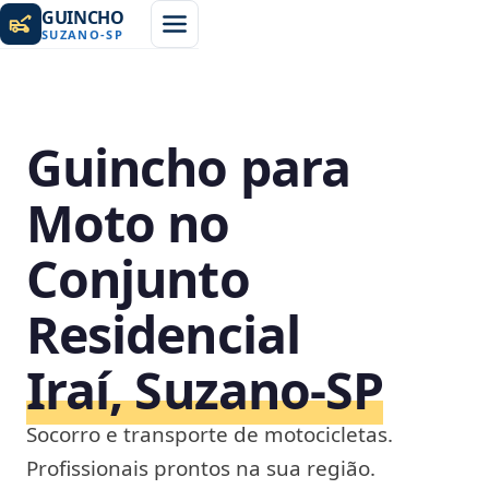
GUINCHO
SUZANO
-
SP
Guincho para
Moto no
Conjunto
Residencial
Iraí, Suzano‑SP
Socorro e transporte de motocicletas.
Profissionais prontos na sua região.