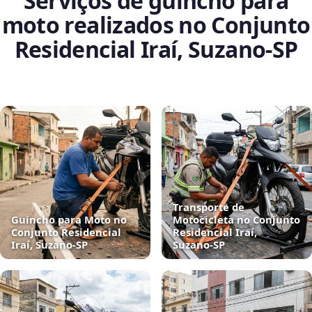
Serviços de guincho para
moto realizados no Conjunto
Residencial Iraí, Suzano‑SP
Transporte de
Guincho para Moto no
Motocicleta no Conjunto
Conjunto Residencial
Residencial Iraí,
Iraí, Suzano‑SP
Suzano‑SP