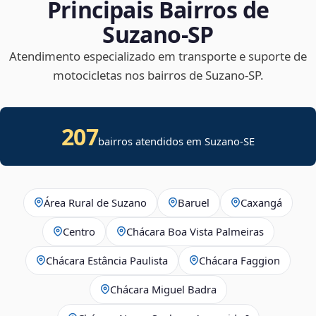
Principais Bairros de
Suzano‑SP
Atendimento especializado em transporte e suporte de
motocicletas nos bairros de Suzano‑SP.
207
bairros atendidos em
Suzano
-
SE
Área Rural de Suzano
Baruel
Caxangá
Centro
Chácara Boa Vista Palmeiras
Chácara Estância Paulista
Chácara Faggion
Chácara Miguel Badra