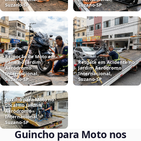
Suzano‑SP
Suzano‑SP
Remoção de Moto em
Pane no Jardim
Resgate em Acidente no
Aeródromo
Jardim Aeródromo
Internacional,
Internacional,
Suzano‑SP
Suzano‑SP
Auxílio para Moto no
Local no Jardim
Aeródromo
Internacional,
Suzano‑SP
Guincho para Moto nos