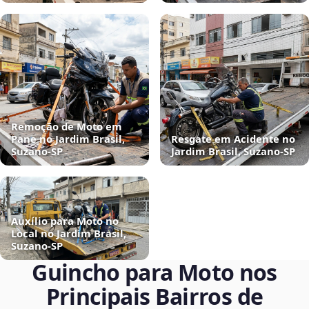
Remoção de Moto em
Pane no Jardim Brasil,
Resgate em Acidente no
Suzano‑SP
Jardim Brasil, Suzano‑SP
Auxílio para Moto no
Local no Jardim Brasil,
Suzano‑SP
Guincho para Moto nos
Principais Bairros de