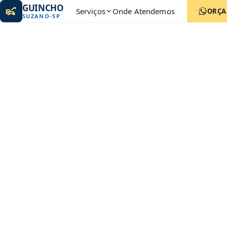
GUINCHO
Serviços
Onde Atendemos
ORÇ
SUZANO
-
SP