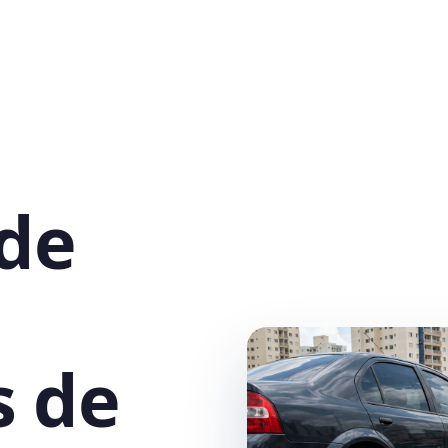
 de
s de