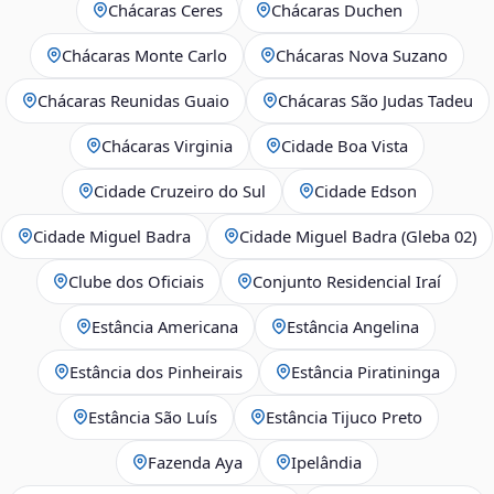
Chácaras Ceres
Chácaras Duchen
Chácaras Monte Carlo
Chácaras Nova Suzano
Chácaras Reunidas Guaio
Chácaras São Judas Tadeu
Chácaras Virginia
Cidade Boa Vista
Cidade Cruzeiro do Sul
Cidade Edson
Cidade Miguel Badra
Cidade Miguel Badra (Gleba 02)
Clube dos Oficiais
Conjunto Residencial Iraí
Estância Americana
Estância Angelina
Estância dos Pinheirais
Estância Piratininga
Estância São Luís
Estância Tijuco Preto
Fazenda Aya
Ipelândia