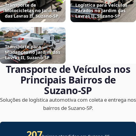
Transporte de
Logística para Veículos
Motocicletas no Jardim
Parados no Jardim das
das Lavras II, Suzano‑SP
Lavras II, Suzano‑SP
Transporte para
Mudanças no Jardim das
Lavras II, Suzano‑SP
Transporte de Veículos nos
Principais Bairros de
Suzano‑SP
Soluções de logística automotiva com coleta e entrega nos
bairros de Suzano‑SP.
207