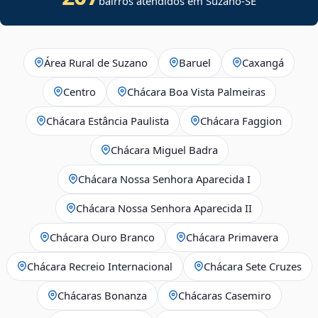
bairros atendidos em
Suzano
-
SE
Área Rural de Suzano
Baruel
Caxangá
Centro
Chácara Boa Vista Palmeiras
Chácara Estância Paulista
Chácara Faggion
Chácara Miguel Badra
Chácara Nossa Senhora Aparecida I
Chácara Nossa Senhora Aparecida II
Chácara Ouro Branco
Chácara Primavera
Chácara Recreio Internacional
Chácara Sete Cruzes
Chácaras Bonanza
Chácaras Casemiro