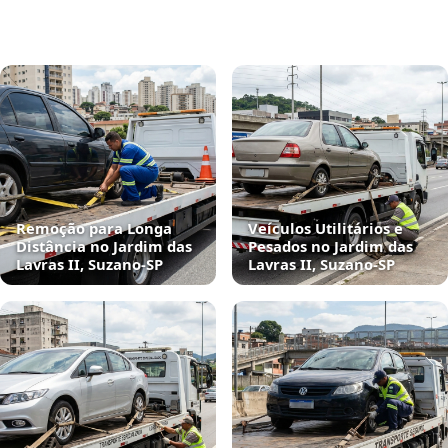
Remoção para Longa
Veículos Utilitários e
Distância no Jardim das
Pesados no Jardim das
Lavras II, Suzano‑SP
Lavras II, Suzano‑SP