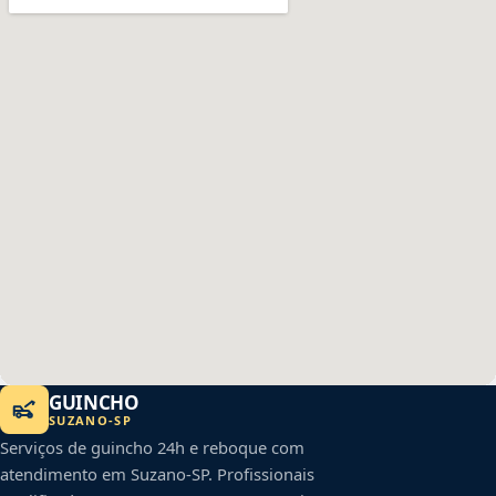
GUINCHO
SUZANO
-
SP
Serviços de guincho 24h e reboque com
atendimento em
Suzano
-
SP
. Profissionais