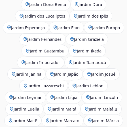
Jardim Dona Benta
Jardim Dora
Jardim dos Eucaliptos
Jardim dos Ipês
Jardim Esperança
Jardim Etan
Jardim Europa
Jardim Fernandes
Jardim Graziela
Jardim Guatambu
Jardim Ikeda
Jardim Imperador
Jardim Itamaracá
Jardim Janina
Jardim Japão
Jardim Josué
Jardim Lazzareschi
Jardim Leblon
Jardim Leymar
Jardim Lígia
Jardim Lincoln
Jardim Luella
Jardim Maitá
Jardim Maitá II
Jardim Maitê
Jardim Marcato
Jardim Márcia