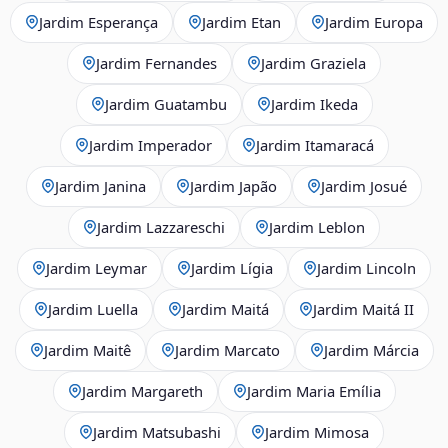
Jardim Esperança
Jardim Etan
Jardim Europa
Jardim Fernandes
Jardim Graziela
Jardim Guatambu
Jardim Ikeda
Jardim Imperador
Jardim Itamaracá
Jardim Janina
Jardim Japão
Jardim Josué
Jardim Lazzareschi
Jardim Leblon
Jardim Leymar
Jardim Lígia
Jardim Lincoln
Jardim Luella
Jardim Maitá
Jardim Maitá II
Jardim Maitê
Jardim Marcato
Jardim Márcia
Jardim Margareth
Jardim Maria Emília
Jardim Matsubashi
Jardim Mimosa