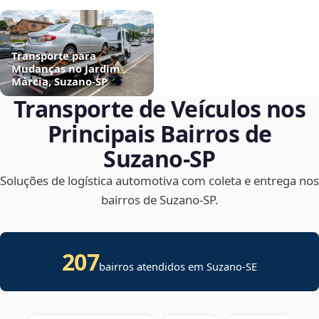
Transporte para
Mudanças no Jardim
Márcia, Suzano‑SP
Transporte de Veículos nos
Principais Bairros de
Suzano‑SP
Soluções de logística automotiva com coleta e entrega nos
bairros de Suzano‑SP.
207
bairros atendidos em
Suzano
-
SE