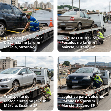
Remoção para Longa
Veículos Utilitários e
Distância no Jardim
Pesados no Jardim
Márcia, Suzano‑SP
Márcia, Suzano‑SP
Transporte de
Logística para Veículos
Motocicletas no Jardim
Parados no Jardim
Márcia, Suzano‑SP
Márcia, Suzano‑SP