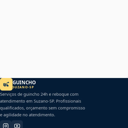
GUINCHO
SUZANO
-
SP
Serviços de guincho 24h e reboque com
atendimento em
Suzano
-
SP
. Profissionais
qualificados, orçamento sem compromisso
e agilidade no atendimento.