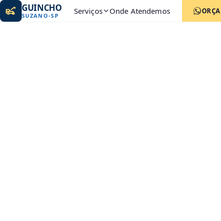
GUINCHO
Serviços
Onde Atendemos
ORÇ
SUZANO
-
SP