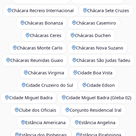
Chácara Recreio Internacional
Chácara Sete Cruzes
Chácaras Bonanza
Chácaras Casemiro
Chácaras Ceres
Chácaras Duchen
Chácaras Monte Carlo
Chácaras Nova Suzano
Chácaras Reunidas Guaio
Chácaras São Judas Tadeu
Chácaras Virginia
Cidade Boa Vista
Cidade Cruzeiro do Sul
Cidade Edson
Cidade Miguel Badra
Cidade Miguel Badra (Gleba 02)
Clube dos Oficiais
Conjunto Residencial Iraí
Estância Americana
Estância Angelina
Estância dos Pinheirais
Estância Piratininga