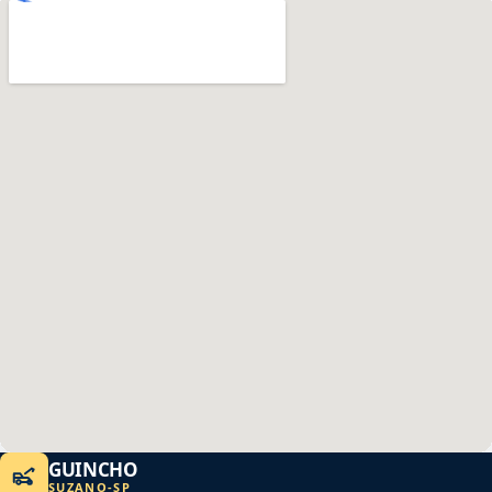
GUINCHO
SUZANO
-
SP