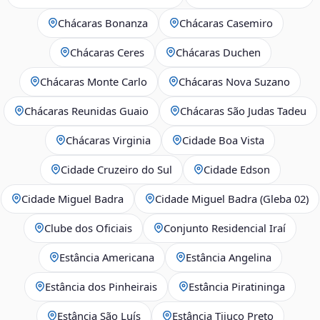
Chácaras Bonanza
Chácaras Casemiro
Chácaras Ceres
Chácaras Duchen
Chácaras Monte Carlo
Chácaras Nova Suzano
Chácaras Reunidas Guaio
Chácaras São Judas Tadeu
Chácaras Virginia
Cidade Boa Vista
Cidade Cruzeiro do Sul
Cidade Edson
Cidade Miguel Badra
Cidade Miguel Badra (Gleba 02)
Clube dos Oficiais
Conjunto Residencial Iraí
Estância Americana
Estância Angelina
Estância dos Pinheirais
Estância Piratininga
Estância São Luís
Estância Tijuco Preto