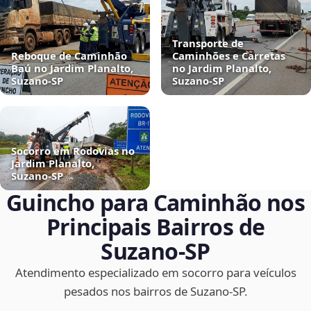
Transporte de
Reboque de Caminhão
Caminhões e Carretas
Baú no Jardim Planalto,
no Jardim Planalto,
Suzano‑SP
Suzano‑SP
Socorro em Rodovias no
Jardim Planalto,
Suzano‑SP
Guincho para Caminhão nos
Principais Bairros de
Suzano‑SP
Atendimento especializado em socorro para veículos
pesados nos bairros de Suzano‑SP.