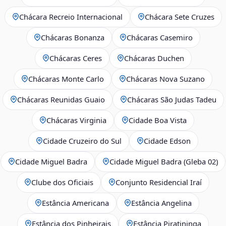
Chácara Recreio Internacional
Chácara Sete Cruzes
Chácaras Bonanza
Chácaras Casemiro
Chácaras Ceres
Chácaras Duchen
Chácaras Monte Carlo
Chácaras Nova Suzano
Chácaras Reunidas Guaio
Chácaras São Judas Tadeu
Chácaras Virginia
Cidade Boa Vista
Cidade Cruzeiro do Sul
Cidade Edson
Cidade Miguel Badra
Cidade Miguel Badra (Gleba 02)
Clube dos Oficiais
Conjunto Residencial Iraí
Estância Americana
Estância Angelina
Estância dos Pinheirais
Estância Piratininga