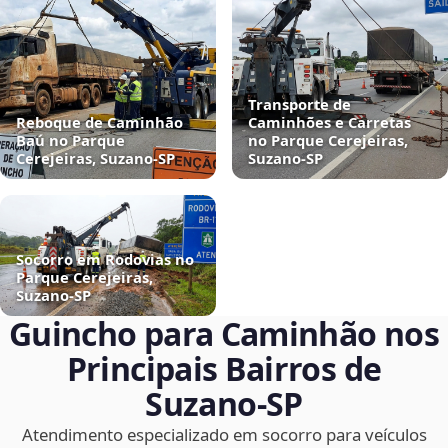
Transporte de
Reboque de Caminhão
Caminhões e Carretas
Baú no Parque
no Parque Cerejeiras,
Cerejeiras, Suzano‑SP
Suzano‑SP
Socorro em Rodovias no
Parque Cerejeiras,
Suzano‑SP
Guincho para Caminhão nos
Principais Bairros de
Suzano‑SP
Atendimento especializado em socorro para veículos