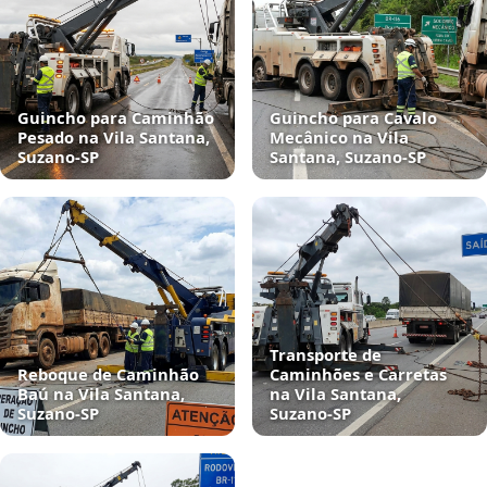
Guincho para Caminhão
Guincho para Cavalo
Pesado na Vila Santana,
Mecânico na Vila
Suzano‑SP
Santana, Suzano‑SP
Transporte de
Reboque de Caminhão
Caminhões e Carretas
Baú na Vila Santana,
na Vila Santana,
Suzano‑SP
Suzano‑SP