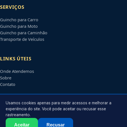
SERVIÇOS
Guincho para Carro
Guincho para Moto
Guincho para Caminhão
Transporte de Veículos
LINKS ÚTEIS
Onde Atendemos
Sobre
Contato
CONTATO
Usamos cookies apenas para medir acessos e melhorar a
experiência do site. Você pode aceitar ou recusar esse
rastreamento.
Atendimento em
Suzano
-
SP
e regiões parceiras
contato@guinchossuzano.com.br
Aceitar
Recusar