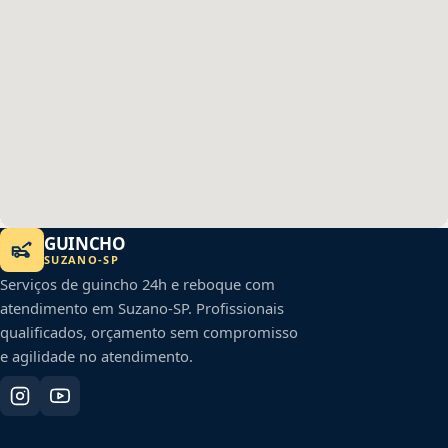
GUINCHO
SUZANO
-
SP
Serviços de guincho 24h e reboque com
atendimento em
Suzano
-
SP
. Profissionais
qualificados, orçamento sem compromisso
e agilidade no atendimento.