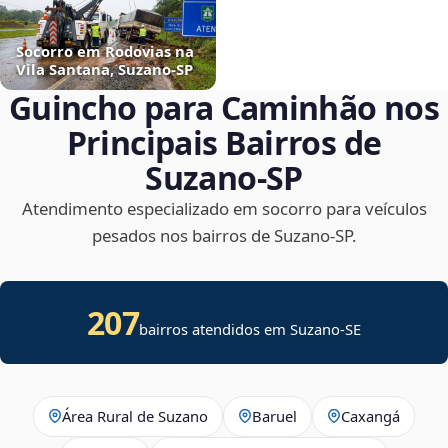
Socorro em Rodovias na
Vila Santana, Suzano‑SP
Guincho para Caminhão nos
Principais Bairros de
Suzano‑SP
Atendimento especializado em socorro para veículos
pesados nos bairros de Suzano‑SP.
207
bairros atendidos em
Suzano
-
SE
Área Rural de Suzano
Baruel
Caxangá