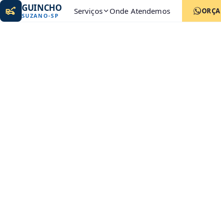
GUINCHO
Serviços
Onde Atendemos
ORÇ
SUZANO
-
SP