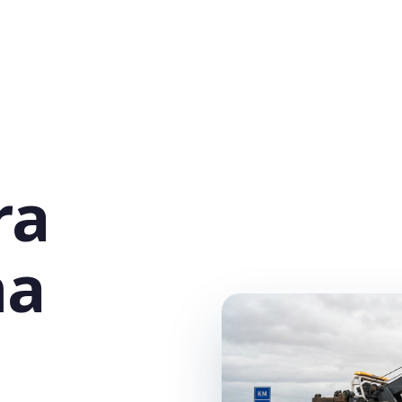
ra
na