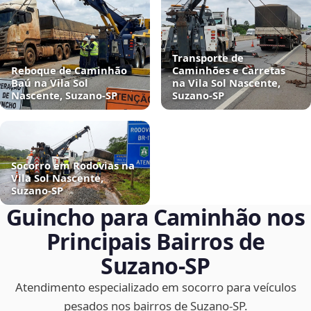
Transporte de
Reboque de Caminhão
Caminhões e Carretas
Baú na Vila Sol
na Vila Sol Nascente,
Nascente, Suzano‑SP
Suzano‑SP
Socorro em Rodovias na
Vila Sol Nascente,
Suzano‑SP
Guincho para Caminhão nos
Principais Bairros de
Suzano‑SP
Atendimento especializado em socorro para veículos
pesados nos bairros de Suzano‑SP.