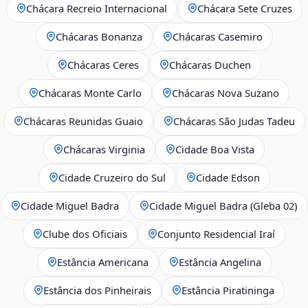
Chácara Recreio Internacional
Chácara Sete Cruzes
Chácaras Bonanza
Chácaras Casemiro
Chácaras Ceres
Chácaras Duchen
Chácaras Monte Carlo
Chácaras Nova Suzano
Chácaras Reunidas Guaio
Chácaras São Judas Tadeu
Chácaras Virginia
Cidade Boa Vista
Cidade Cruzeiro do Sul
Cidade Edson
Cidade Miguel Badra
Cidade Miguel Badra (Gleba 02)
Clube dos Oficiais
Conjunto Residencial Iraí
Estância Americana
Estância Angelina
Estância dos Pinheirais
Estância Piratininga