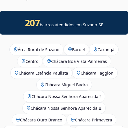
207
bairros atendidos em
Suzano
-
SE
Área Rural de Suzano
Baruel
Caxangá
Centro
Chácara Boa Vista Palmeiras
Chácara Estância Paulista
Chácara Faggion
Chácara Miguel Badra
Chácara Nossa Senhora Aparecida I
Chácara Nossa Senhora Aparecida II
Chácara Ouro Branco
Chácara Primavera