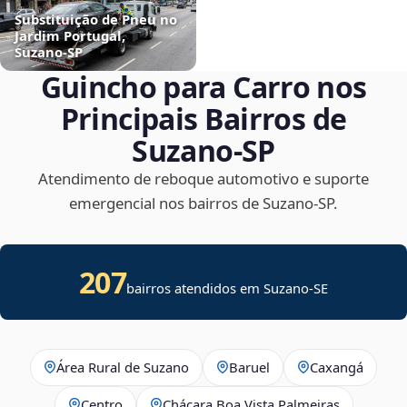
Substituição de Pneu no
Jardim Portugal,
Suzano‑SP
Guincho para Carro nos
Principais Bairros de
Suzano‑SP
Atendimento de reboque automotivo e suporte
emergencial nos bairros de Suzano‑SP.
207
bairros atendidos em
Suzano
-
SE
Área Rural de Suzano
Baruel
Caxangá
Centro
Chácara Boa Vista Palmeiras