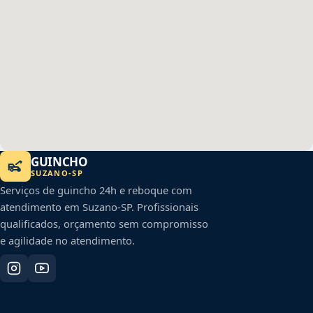
GUINCHO
SUZANO
-
SP
Serviços de guincho 24h e reboque com
atendimento em
Suzano
-
SP
. Profissionais
qualificados, orçamento sem compromisso
e agilidade no atendimento.