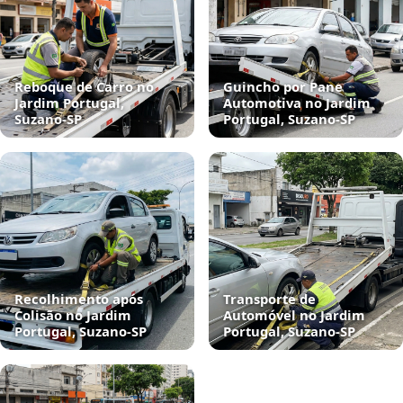
Reboque de Carro no
Guincho por Pane
Jardim Portugal,
Automotiva no Jardim
Suzano‑SP
Portugal, Suzano‑SP
Recolhimento após
Transporte de
Colisão no Jardim
Automóvel no Jardim
Portugal, Suzano‑SP
Portugal, Suzano‑SP