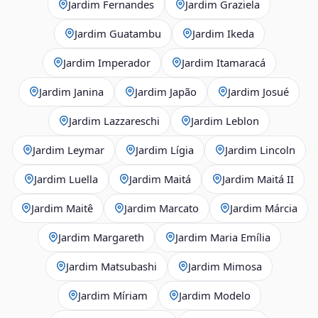
Jardim Fernandes
Jardim Graziela
Jardim Guatambu
Jardim Ikeda
Jardim Imperador
Jardim Itamaracá
Jardim Janina
Jardim Japão
Jardim Josué
Jardim Lazzareschi
Jardim Leblon
Jardim Leymar
Jardim Lígia
Jardim Lincoln
Jardim Luella
Jardim Maitá
Jardim Maitá II
Jardim Maitê
Jardim Marcato
Jardim Márcia
Jardim Margareth
Jardim Maria Emília
Jardim Matsubashi
Jardim Mimosa
Jardim Míriam
Jardim Modelo