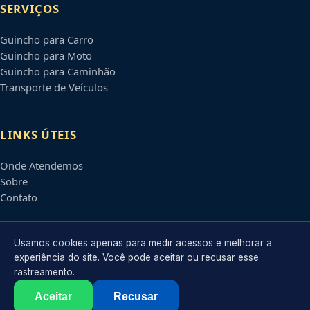
SERVIÇOS
Guincho para Carro
Guincho para Moto
Guincho para Caminhão
Transporte de Veículos
LINKS ÚTEIS
Onde Atendemos
Sobre
Contato
CONTATO
Usamos cookies apenas para medir acessos e melhorar a
experiência do site. Você pode aceitar ou recusar esse
rastreamento.
Atendimento em
Suzano
-
SP
e regiões parceiras
contato@guinchossuzano.com.br
Aceitar
Recusar
©
2026
Guincho em
Suzano
-
SP
. Todos os direitos reservados.