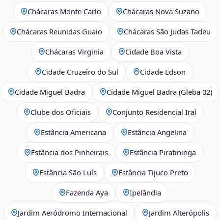
Chácaras Monte Carlo
Chácaras Nova Suzano
Chácaras Reunidas Guaio
Chácaras São Judas Tadeu
Chácaras Virginia
Cidade Boa Vista
Cidade Cruzeiro do Sul
Cidade Edson
Cidade Miguel Badra
Cidade Miguel Badra (Gleba 02)
Clube dos Oficiais
Conjunto Residencial Iraí
Estância Americana
Estância Angelina
Estância dos Pinheirais
Estância Piratininga
Estância São Luís
Estância Tijuco Preto
Fazenda Aya
Ipelândia
Jardim Aeródromo Internacional
Jardim Alterópolis