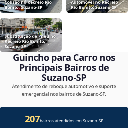
Colisão no Recreio Rio
Automóvel no Recreio
Bonito, Suzano‑SP
Rio Bonito, Suzano‑SP
Substituição de Pneu no
Recreio Rio Bonito,
Suzano‑SP
Guincho para Carro nos
Principais Bairros de
Suzano‑SP
Atendimento de reboque automotivo e suporte
emergencial nos bairros de Suzano‑SP.
207
bairros atendidos em
Suzano
-
SE