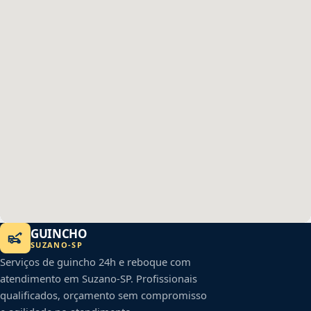
GUINCHO
SUZANO
-
SP
Serviços de guincho 24h e reboque com
atendimento em
Suzano
-
SP
. Profissionais
qualificados, orçamento sem compromisso