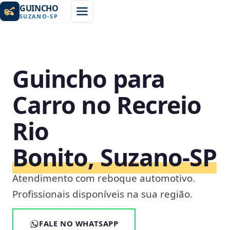
GUINCHO
SUZANO
-
SP
Guincho para
Carro no Recreio
Rio
Bonito, Suzano‑SP
Atendimento com reboque automotivo.
Profissionais disponíveis na sua região.
FALE NO WHATSAPP