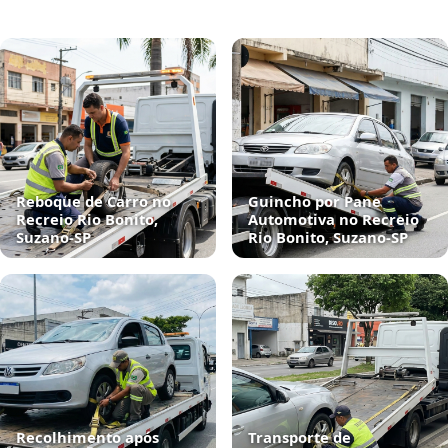
Reboque de Carro no
Guincho por Pane
Recreio Rio Bonito,
Automotiva no Recreio
Suzano‑SP
Rio Bonito, Suzano‑SP
Recolhimento após
Transporte de