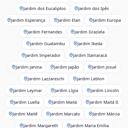
Jardim dos Eucaliptos
Jardim dos Ipês
Jardim Esperança
Jardim Etan
Jardim Europa
Jardim Fernandes
Jardim Graziela
Jardim Guatambu
Jardim Ikeda
Jardim Imperador
Jardim Itamaracá
Jardim Janina
Jardim Japão
Jardim Josué
Jardim Lazzareschi
Jardim Leblon
Jardim Leymar
Jardim Lígia
Jardim Lincoln
Jardim Luella
Jardim Maitá
Jardim Maitá II
Jardim Maitê
Jardim Marcato
Jardim Márcia
Jardim Margareth
Jardim Maria Emília