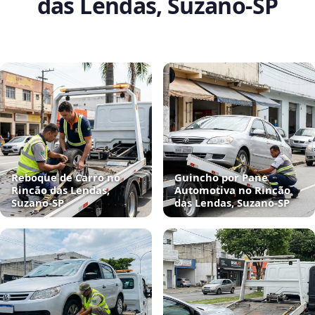
das Lendas, Suzano‑SP
Reboque de Carro no
Guincho por Pane
Rincão das Lendas,
Automotiva no Rincão
Suzano‑SP
das Lendas, Suzano‑SP