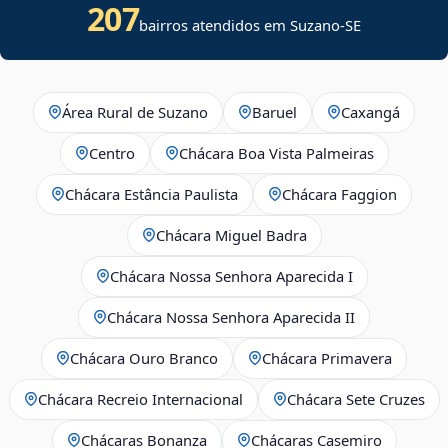
207
bairros atendidos em
Suzano
-
SE
Área Rural de Suzano
Baruel
Caxangá
Centro
Chácara Boa Vista Palmeiras
Chácara Estância Paulista
Chácara Faggion
Chácara Miguel Badra
Chácara Nossa Senhora Aparecida I
Chácara Nossa Senhora Aparecida II
Chácara Ouro Branco
Chácara Primavera
Chácara Recreio Internacional
Chácara Sete Cruzes
Chácaras Bonanza
Chácaras Casemiro