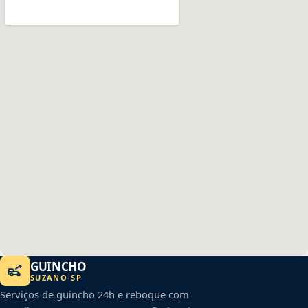
GUINCHO
SUZANO
-
SP
Serviços de guincho 24h e reboque com