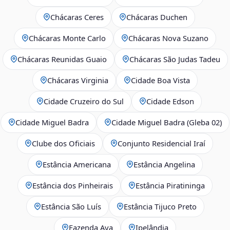
Chácaras Ceres
Chácaras Duchen
Chácaras Monte Carlo
Chácaras Nova Suzano
Chácaras Reunidas Guaio
Chácaras São Judas Tadeu
Chácaras Virginia
Cidade Boa Vista
Cidade Cruzeiro do Sul
Cidade Edson
Cidade Miguel Badra
Cidade Miguel Badra (Gleba 02)
Clube dos Oficiais
Conjunto Residencial Iraí
Estância Americana
Estância Angelina
Estância dos Pinheirais
Estância Piratininga
Estância São Luís
Estância Tijuco Preto
Fazenda Aya
Ipelândia