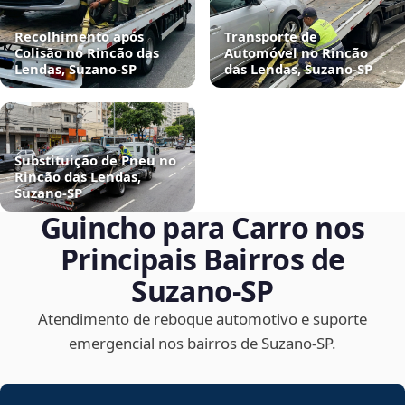
Recolhimento após
Transporte de
Colisão no Rincão das
Automóvel no Rincão
Lendas, Suzano‑SP
das Lendas, Suzano‑SP
Substituição de Pneu no
Rincão das Lendas,
Suzano‑SP
Guincho para Carro nos
Principais Bairros de
Suzano‑SP
Atendimento de reboque automotivo e suporte
emergencial nos bairros de Suzano‑SP.