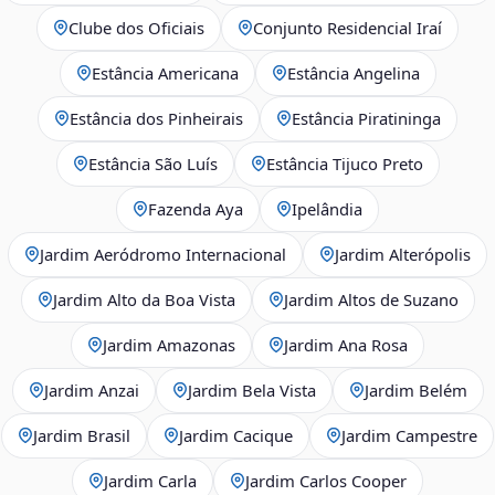
Clube dos Oficiais
Conjunto Residencial Iraí
Estância Americana
Estância Angelina
Estância dos Pinheirais
Estância Piratininga
Estância São Luís
Estância Tijuco Preto
Fazenda Aya
Ipelândia
Jardim Aeródromo Internacional
Jardim Alterópolis
Jardim Alto da Boa Vista
Jardim Altos de Suzano
Jardim Amazonas
Jardim Ana Rosa
Jardim Anzai
Jardim Bela Vista
Jardim Belém
Jardim Brasil
Jardim Cacique
Jardim Campestre
Jardim Carla
Jardim Carlos Cooper