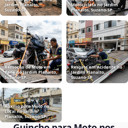
Jardim Planalto,
Motocicleta no Jardim
Suzano‑SP
Planalto, Suzano‑SP
Remoção de Moto em
Resgate em Acidente no
Pane no Jardim Planalto,
Jardim Planalto,
Suzano‑SP
Suzano‑SP
Auxílio para Moto no
Local no Jardim
Planalto, Suzano‑SP
Guincho para Moto nos