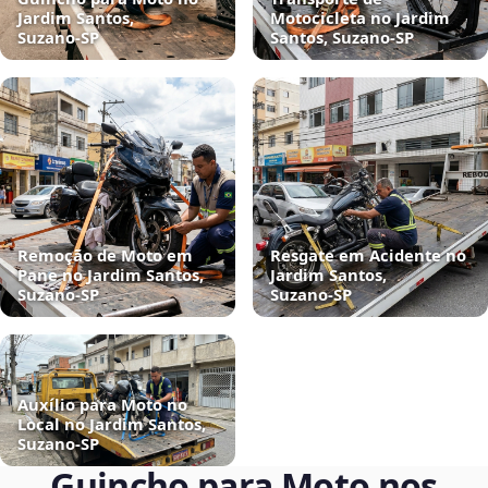
Jardim Santos,
Motocicleta no Jardim
Suzano‑SP
Santos, Suzano‑SP
Remoção de Moto em
Resgate em Acidente no
Pane no Jardim Santos,
Jardim Santos,
Suzano‑SP
Suzano‑SP
Auxílio para Moto no
Local no Jardim Santos,
Suzano‑SP
Guincho para Moto nos