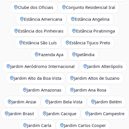
Clube dos Oficiais
Conjunto Residencial Iraí
Estância Americana
Estância Angelina
Estância dos Pinheirais
Estância Piratininga
Estância São Luís
Estância Tijuco Preto
Fazenda Aya
Ipelândia
Jardim Aeródromo Internacional
Jardim Alterópolis
Jardim Alto da Boa Vista
Jardim Altos de Suzano
Jardim Amazonas
Jardim Ana Rosa
Jardim Anzai
Jardim Bela Vista
Jardim Belém
Jardim Brasil
Jardim Cacique
Jardim Campestre
Jardim Carla
Jardim Carlos Cooper