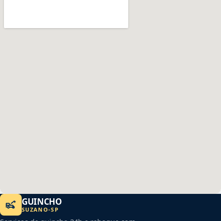
GUINCHO
SUZANO
-
SP