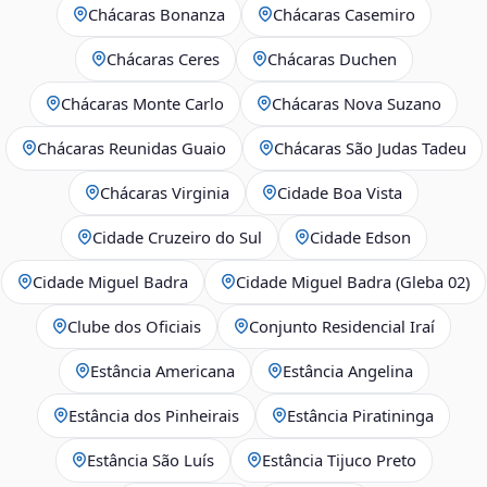
Chácaras Bonanza
Chácaras Casemiro
Chácaras Ceres
Chácaras Duchen
Chácaras Monte Carlo
Chácaras Nova Suzano
Chácaras Reunidas Guaio
Chácaras São Judas Tadeu
Chácaras Virginia
Cidade Boa Vista
Cidade Cruzeiro do Sul
Cidade Edson
Cidade Miguel Badra
Cidade Miguel Badra (Gleba 02)
Clube dos Oficiais
Conjunto Residencial Iraí
Estância Americana
Estância Angelina
Estância dos Pinheirais
Estância Piratininga
Estância São Luís
Estância Tijuco Preto