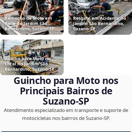
Remoção de Moto em
Resgate em Acidente no
Pane no Jardim São
Jardim São Bernardino,
Bernardino, Suzano‑SP
Suzano‑SP
Auxílio para Moto no
Local no Jardim São
Bernardino, Suzano‑SP
Guincho para Moto nos
Principais Bairros de
Suzano‑SP
Atendimento especializado em transporte e suporte de
motocicletas nos bairros de Suzano‑SP.