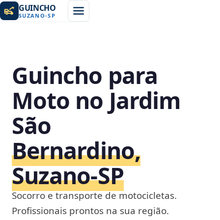
GUINCHO
SUZANO
-
SP
Guincho para
Moto no Jardim
São
Bernardino,
Suzano‑SP
Socorro e transporte de motocicletas.
Profissionais prontos na sua região.