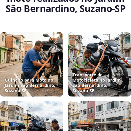
São Bernardino, Suzano‑SP
Transporte de
Guincho para Moto no
Motocicleta no Jardim
Jardim São Bernardino,
São Bernardino,
Suzano‑SP
Suzano‑SP