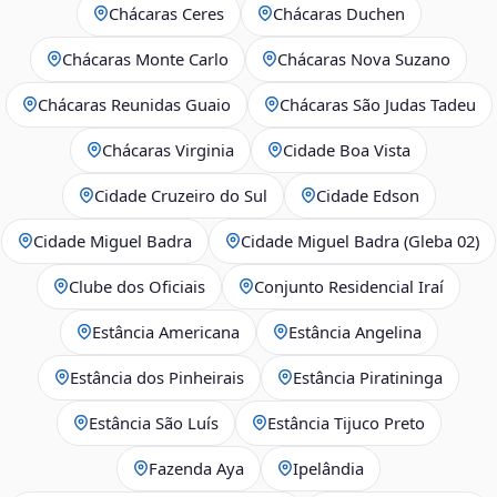
Chácaras Ceres
Chácaras Duchen
Chácaras Monte Carlo
Chácaras Nova Suzano
Chácaras Reunidas Guaio
Chácaras São Judas Tadeu
Chácaras Virginia
Cidade Boa Vista
Cidade Cruzeiro do Sul
Cidade Edson
Cidade Miguel Badra
Cidade Miguel Badra (Gleba 02)
Clube dos Oficiais
Conjunto Residencial Iraí
Estância Americana
Estância Angelina
Estância dos Pinheirais
Estância Piratininga
Estância São Luís
Estância Tijuco Preto
Fazenda Aya
Ipelândia