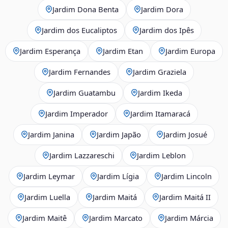
Jardim Dona Benta
Jardim Dora
Jardim dos Eucaliptos
Jardim dos Ipês
Jardim Esperança
Jardim Etan
Jardim Europa
Jardim Fernandes
Jardim Graziela
Jardim Guatambu
Jardim Ikeda
Jardim Imperador
Jardim Itamaracá
Jardim Janina
Jardim Japão
Jardim Josué
Jardim Lazzareschi
Jardim Leblon
Jardim Leymar
Jardim Lígia
Jardim Lincoln
Jardim Luella
Jardim Maitá
Jardim Maitá II
Jardim Maitê
Jardim Marcato
Jardim Márcia