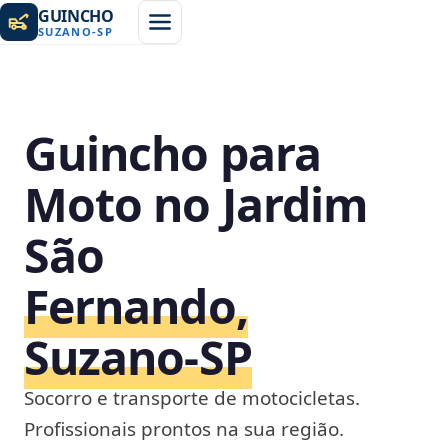
GUINCHO
SUZANO
-
SP
Guincho para
Moto no Jardim
São
Fernando,
Suzano‑SP
Socorro e transporte de motocicletas.
Profissionais prontos na sua região.