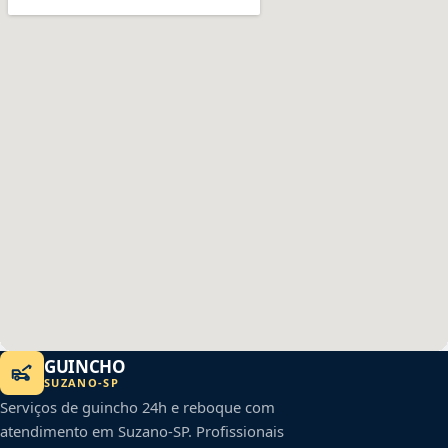
GUINCHO
SUZANO
-
SP
Serviços de guincho 24h e reboque com
atendimento em
Suzano
-
SP
. Profissionais