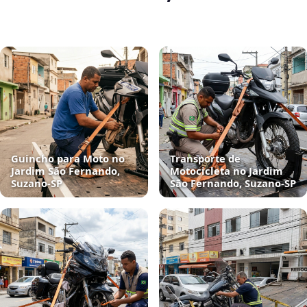
Guincho para Moto no
Transporte de
Jardim São Fernando,
Motocicleta no Jardim
Suzano‑SP
São Fernando, Suzano‑SP