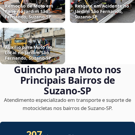
Remoção de Moto em
Resgate em Acidente no
Pane no Jardim São
Jardim São Fernando,
Fernando, Suzano‑SP
Suzano‑SP
Auxílio para Moto no
Local no Jardim São
Fernando, Suzano‑SP
Guincho para Moto nos
Principais Bairros de
Suzano‑SP
Atendimento especializado em transporte e suporte de
motocicletas nos bairros de Suzano‑SP.
207