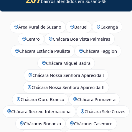
bairros atendidos em
Suzano
-
SE
Área Rural de Suzano
Baruel
Caxangá
Centro
Chácara Boa Vista Palmeiras
Chácara Estância Paulista
Chácara Faggion
Chácara Miguel Badra
Chácara Nossa Senhora Aparecida I
Chácara Nossa Senhora Aparecida II
Chácara Ouro Branco
Chácara Primavera
Chácara Recreio Internacional
Chácara Sete Cruzes
Chácaras Bonanza
Chácaras Casemiro