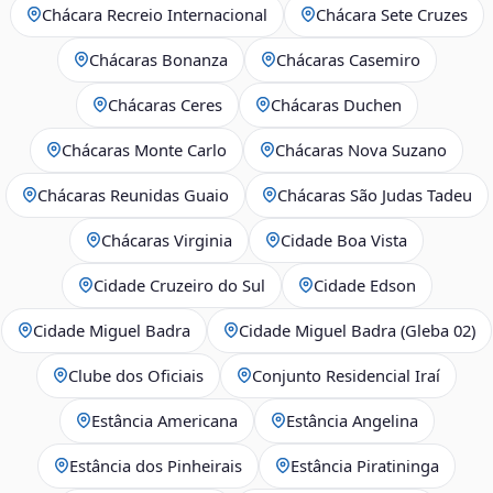
Chácara Recreio Internacional
Chácara Sete Cruzes
Chácaras Bonanza
Chácaras Casemiro
Chácaras Ceres
Chácaras Duchen
Chácaras Monte Carlo
Chácaras Nova Suzano
Chácaras Reunidas Guaio
Chácaras São Judas Tadeu
Chácaras Virginia
Cidade Boa Vista
Cidade Cruzeiro do Sul
Cidade Edson
Cidade Miguel Badra
Cidade Miguel Badra (Gleba 02)
Clube dos Oficiais
Conjunto Residencial Iraí
Estância Americana
Estância Angelina
Estância dos Pinheirais
Estância Piratininga