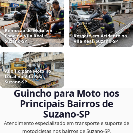
Remoção de Moto em
Pane na Vila Real,
Resgate em Acidente na
Suzano‑SP
Vila Real, Suzano‑SP
Auxílio para Moto no
Local na Vila Real,
Suzano‑SP
Guincho para Moto nos
Principais Bairros de
Suzano‑SP
Atendimento especializado em transporte e suporte de
motocicletas nos bairros de Suzano‑SP.