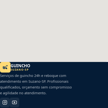
GUINCHO
SUZANO
-
SP
Serviços de guincho 24h e reboque com
atendimento em
Suzano
-
SP
. Profissionais
qualificados, orçamento sem compromisso
e agilidade no atendimento.