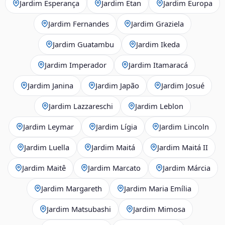
Jardim Esperança
Jardim Etan
Jardim Europa
Jardim Fernandes
Jardim Graziela
Jardim Guatambu
Jardim Ikeda
Jardim Imperador
Jardim Itamaracá
Jardim Janina
Jardim Japão
Jardim Josué
Jardim Lazzareschi
Jardim Leblon
Jardim Leymar
Jardim Lígia
Jardim Lincoln
Jardim Luella
Jardim Maitá
Jardim Maitá II
Jardim Maitê
Jardim Marcato
Jardim Márcia
Jardim Margareth
Jardim Maria Emília
Jardim Matsubashi
Jardim Mimosa