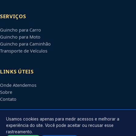
SERVIÇOS
Guincho para Carro
Guincho para Moto
Guincho para Caminhão
Transporte de Veículos
LINKS ÚTEIS
Onde Atendemos
Sobre
Contato
CONTATO
Usamos cookies apenas para medir acessos e melhorar a
experiência do site. Você pode aceitar ou recusar esse
rastreamento.
Atendimento em
Suzano
-
SP
e regiões parceiras