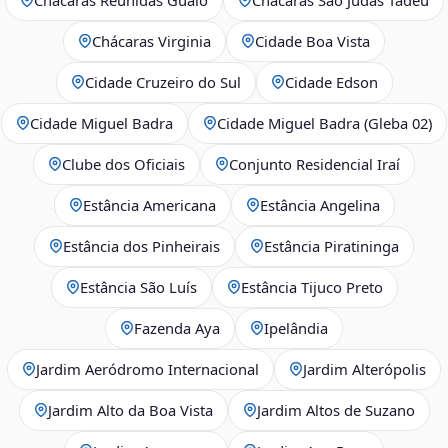
Chácaras Virginia
Cidade Boa Vista
Cidade Cruzeiro do Sul
Cidade Edson
Cidade Miguel Badra
Cidade Miguel Badra (Gleba 02)
Clube dos Oficiais
Conjunto Residencial Iraí
Estância Americana
Estância Angelina
Estância dos Pinheirais
Estância Piratininga
Estância São Luís
Estância Tijuco Preto
Fazenda Aya
Ipelândia
Jardim Aeródromo Internacional
Jardim Alterópolis
Jardim Alto da Boa Vista
Jardim Altos de Suzano