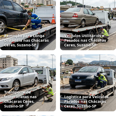
Remoção para Longa
Veículos Utilitários e
Distância nas Chácaras
Pesados nas Chácaras
Ceres, Suzano‑SP
Ceres, Suzano‑SP
Transporte de
Motocicletas nas
Logística para Veículos
Chácaras Ceres,
Parados nas Chácaras
Suzano‑SP
Ceres, Suzano‑SP