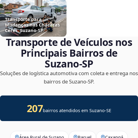
Transporte para
Mudanças nas Chácaras
Ceres, Suzano‑SP
Transporte de Veículos nos
Principais Bairros de
Suzano‑SP
Soluções de logística automotiva com coleta e entrega nos
bairros de Suzano‑SP.
207
bairros atendidos em
Suzano
-
SE
Área Rural de Suzano
Baruel
Caxangá