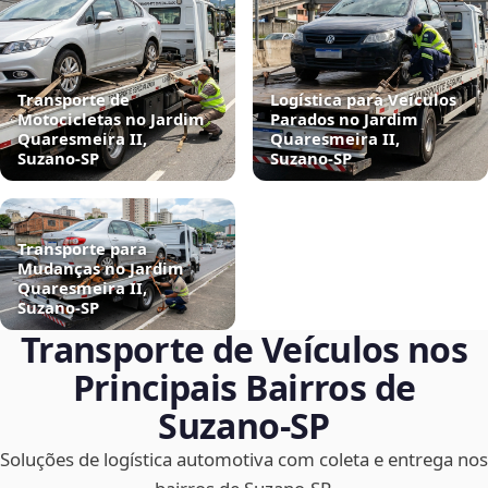
Transporte de
Logística para Veículos
Motocicletas no Jardim
Parados no Jardim
Quaresmeira II,
Quaresmeira II,
Suzano‑SP
Suzano‑SP
Transporte para
Mudanças no Jardim
Quaresmeira II,
Suzano‑SP
Transporte de Veículos nos
Principais Bairros de
Suzano‑SP
Soluções de logística automotiva com coleta e entrega nos