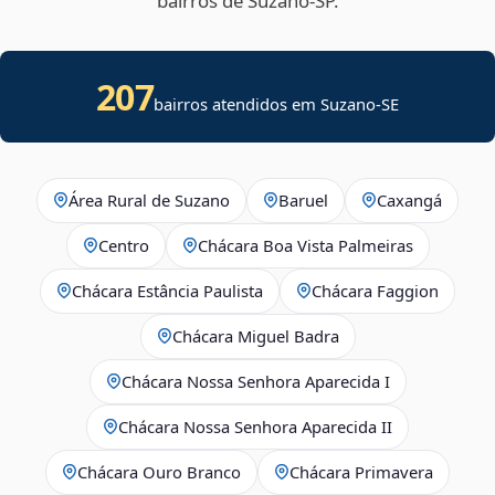
bairros de Suzano‑SP.
207
bairros atendidos em
Suzano
-
SE
Área Rural de Suzano
Baruel
Caxangá
Centro
Chácara Boa Vista Palmeiras
Chácara Estância Paulista
Chácara Faggion
Chácara Miguel Badra
Chácara Nossa Senhora Aparecida I
Chácara Nossa Senhora Aparecida II
Chácara Ouro Branco
Chácara Primavera