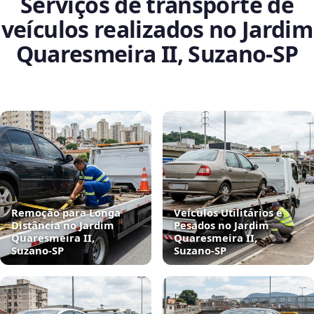
Serviços de transporte de
veículos realizados no Jardim
Quaresmeira II, Suzano‑SP
Remoção para Longa
Veículos Utilitários e
Distância no Jardim
Pesados no Jardim
Quaresmeira II,
Quaresmeira II,
Suzano‑SP
Suzano‑SP