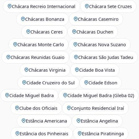
Chácara Recreio Internacional
Chácara Sete Cruzes
Chácaras Bonanza
Chácaras Casemiro
Chácaras Ceres
Chácaras Duchen
Chácaras Monte Carlo
Chácaras Nova Suzano
Chácaras Reunidas Guaio
Chácaras São Judas Tadeu
Chácaras Virginia
Cidade Boa Vista
Cidade Cruzeiro do Sul
Cidade Edson
Cidade Miguel Badra
Cidade Miguel Badra (Gleba 02)
Clube dos Oficiais
Conjunto Residencial Iraí
Estância Americana
Estância Angelina
Estância dos Pinheirais
Estância Piratininga