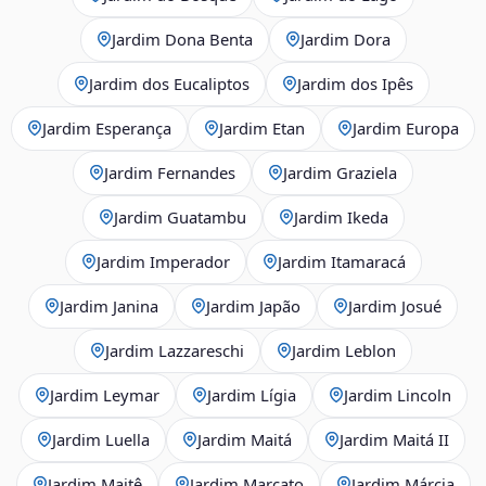
Jardim Dona Benta
Jardim Dora
Jardim dos Eucaliptos
Jardim dos Ipês
Jardim Esperança
Jardim Etan
Jardim Europa
Jardim Fernandes
Jardim Graziela
Jardim Guatambu
Jardim Ikeda
Jardim Imperador
Jardim Itamaracá
Jardim Janina
Jardim Japão
Jardim Josué
Jardim Lazzareschi
Jardim Leblon
Jardim Leymar
Jardim Lígia
Jardim Lincoln
Jardim Luella
Jardim Maitá
Jardim Maitá II
Jardim Maitê
Jardim Marcato
Jardim Márcia