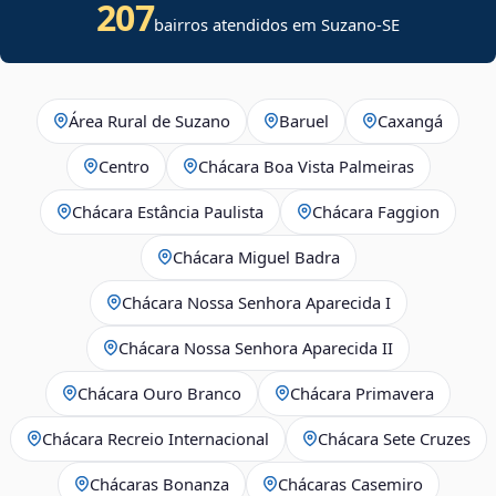
207
bairros atendidos em
Suzano
-
SE
Área Rural de Suzano
Baruel
Caxangá
Centro
Chácara Boa Vista Palmeiras
Chácara Estância Paulista
Chácara Faggion
Chácara Miguel Badra
Chácara Nossa Senhora Aparecida I
Chácara Nossa Senhora Aparecida II
Chácara Ouro Branco
Chácara Primavera
Chácara Recreio Internacional
Chácara Sete Cruzes
Chácaras Bonanza
Chácaras Casemiro