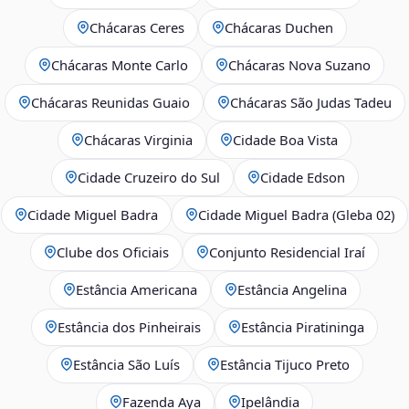
Chácaras Ceres
Chácaras Duchen
Chácaras Monte Carlo
Chácaras Nova Suzano
Chácaras Reunidas Guaio
Chácaras São Judas Tadeu
Chácaras Virginia
Cidade Boa Vista
Cidade Cruzeiro do Sul
Cidade Edson
Cidade Miguel Badra
Cidade Miguel Badra (Gleba 02)
Clube dos Oficiais
Conjunto Residencial Iraí
Estância Americana
Estância Angelina
Estância dos Pinheirais
Estância Piratininga
Estância São Luís
Estância Tijuco Preto
Fazenda Aya
Ipelândia