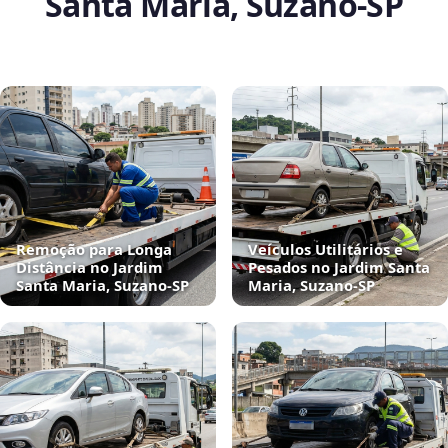
Santa Maria, Suzano‑SP
Remoção para Longa
Veículos Utilitários e
Distância no Jardim
Pesados no Jardim Santa
Santa Maria, Suzano‑SP
Maria, Suzano‑SP