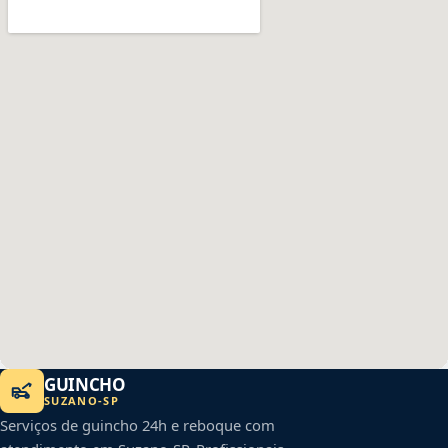
GUINCHO
SUZANO
-
SP
Serviços de guincho 24h e reboque com