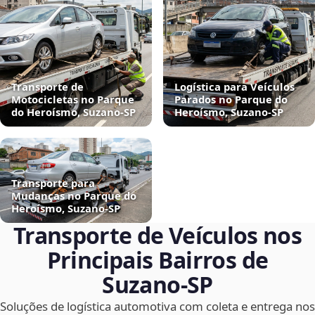
Transporte de
Logística para Veículos
Motocicletas no Parque
Parados no Parque do
do Heroísmo, Suzano‑SP
Heroísmo, Suzano‑SP
Transporte para
Mudanças no Parque do
Heroísmo, Suzano‑SP
Transporte de Veículos nos
Principais Bairros de
Suzano‑SP
Soluções de logística automotiva com coleta e entrega nos