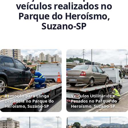
veículos realizados no
Parque do Heroísmo,
Suzano‑SP
Remoção para Longa
Veículos Utilitários e
Distância no Parque do
Pesados no Parque do
Heroísmo, Suzano‑SP
Heroísmo, Suzano‑SP