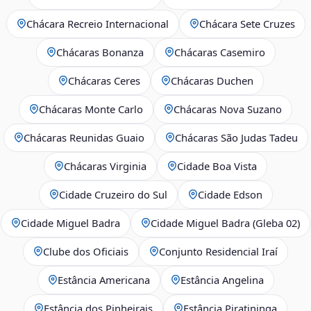
Chácara Recreio Internacional
Chácara Sete Cruzes
Chácaras Bonanza
Chácaras Casemiro
Chácaras Ceres
Chácaras Duchen
Chácaras Monte Carlo
Chácaras Nova Suzano
Chácaras Reunidas Guaio
Chácaras São Judas Tadeu
Chácaras Virginia
Cidade Boa Vista
Cidade Cruzeiro do Sul
Cidade Edson
Cidade Miguel Badra
Cidade Miguel Badra (Gleba 02)
Clube dos Oficiais
Conjunto Residencial Iraí
Estância Americana
Estância Angelina
Estância dos Pinheirais
Estância Piratininga