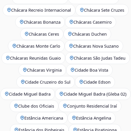
Chácara Recreio Internacional
Chácara Sete Cruzes
Chácaras Bonanza
Chácaras Casemiro
Chácaras Ceres
Chácaras Duchen
Chácaras Monte Carlo
Chácaras Nova Suzano
Chácaras Reunidas Guaio
Chácaras São Judas Tadeu
Chácaras Virginia
Cidade Boa Vista
Cidade Cruzeiro do Sul
Cidade Edson
Cidade Miguel Badra
Cidade Miguel Badra (Gleba 02)
Clube dos Oficiais
Conjunto Residencial Iraí
Estância Americana
Estância Angelina
Estância dos Pinheirais
Estância Piratininga