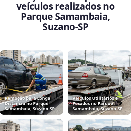
veículos realizados no
Parque Samambaia,
Suzano‑SP
Remoção para Longa
Veículos Utilitários e
Distância no Parque
Pesados no Parque
Samambaia, Suzano‑SP
Samambaia, Suzano‑SP