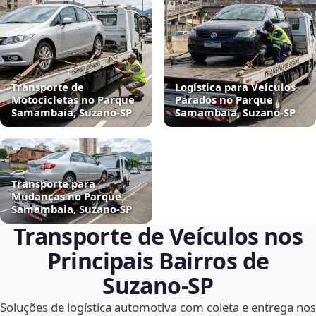
Transporte de
Logística para Veículos
Motocicletas no Parque
Parados no Parque
Samambaia, Suzano‑SP
Samambaia, Suzano‑SP
Transporte para
Mudanças no Parque
Samambaia, Suzano‑SP
Transporte de Veículos nos
Principais Bairros de
Suzano‑SP
Soluções de logística automotiva com coleta e entrega nos