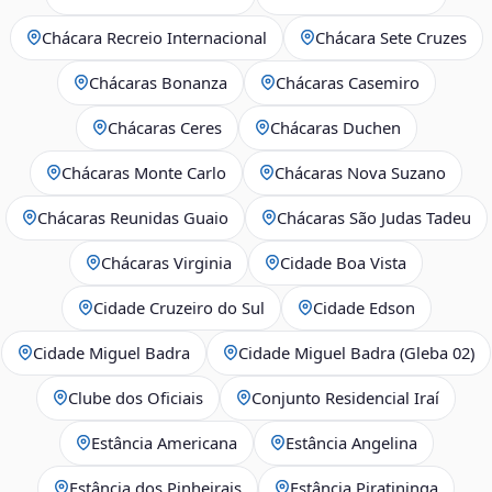
Chácara Recreio Internacional
Chácara Sete Cruzes
Chácaras Bonanza
Chácaras Casemiro
Chácaras Ceres
Chácaras Duchen
Chácaras Monte Carlo
Chácaras Nova Suzano
Chácaras Reunidas Guaio
Chácaras São Judas Tadeu
Chácaras Virginia
Cidade Boa Vista
Cidade Cruzeiro do Sul
Cidade Edson
Cidade Miguel Badra
Cidade Miguel Badra (Gleba 02)
Clube dos Oficiais
Conjunto Residencial Iraí
Estância Americana
Estância Angelina
Estância dos Pinheirais
Estância Piratininga