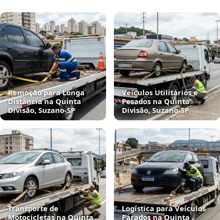
Remoção para Longa
Veículos Utilitários e
Distância na Quinta
Pesados na Quinta
Divisão, Suzano‑SP
Divisão, Suzano‑SP
Transporte de
Logística para Veículos
Motocicletas na Quinta
Parados na Quinta