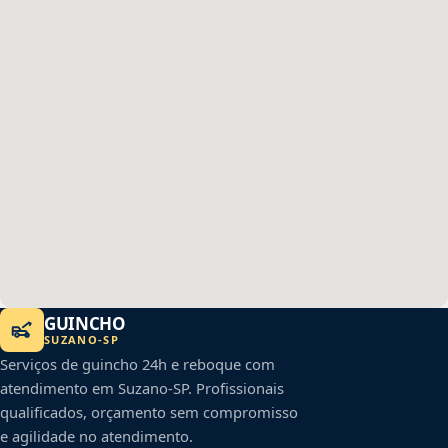
GUINCHO
SUZANO
-
SP
Serviços de guincho 24h e reboque com
atendimento em
Suzano
-
SP
. Profissionais
qualificados, orçamento sem compromisso
e agilidade no atendimento.