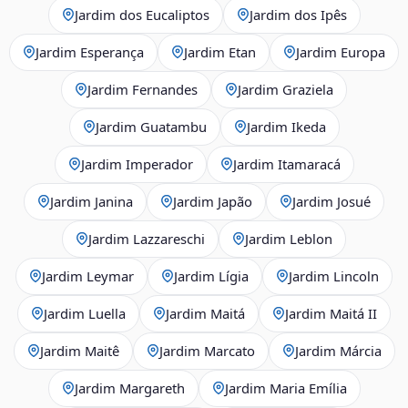
Jardim dos Eucaliptos
Jardim dos Ipês
Jardim Esperança
Jardim Etan
Jardim Europa
Jardim Fernandes
Jardim Graziela
Jardim Guatambu
Jardim Ikeda
Jardim Imperador
Jardim Itamaracá
Jardim Janina
Jardim Japão
Jardim Josué
Jardim Lazzareschi
Jardim Leblon
Jardim Leymar
Jardim Lígia
Jardim Lincoln
Jardim Luella
Jardim Maitá
Jardim Maitá II
Jardim Maitê
Jardim Marcato
Jardim Márcia
Jardim Margareth
Jardim Maria Emília