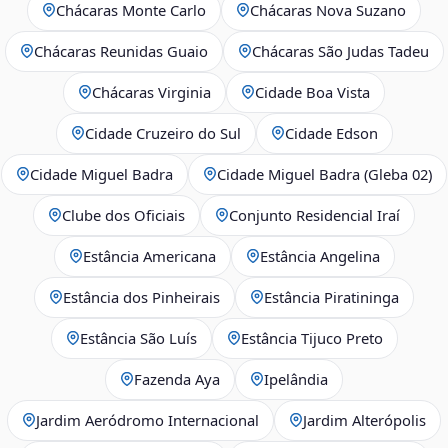
Chácaras Monte Carlo
Chácaras Nova Suzano
Chácaras Reunidas Guaio
Chácaras São Judas Tadeu
Chácaras Virginia
Cidade Boa Vista
Cidade Cruzeiro do Sul
Cidade Edson
Cidade Miguel Badra
Cidade Miguel Badra (Gleba 02)
Clube dos Oficiais
Conjunto Residencial Iraí
Estância Americana
Estância Angelina
Estância dos Pinheirais
Estância Piratininga
Estância São Luís
Estância Tijuco Preto
Fazenda Aya
Ipelândia
Jardim Aeródromo Internacional
Jardim Alterópolis