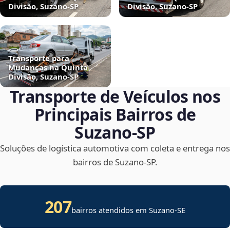
Divisão, Suzano‑SP
Divisão, Suzano‑SP
Transporte para
Mudanças na Quinta
Divisão, Suzano‑SP
Transporte de Veículos nos
Principais Bairros de
Suzano‑SP
Soluções de logística automotiva com coleta e entrega nos
bairros de Suzano‑SP.
207
bairros atendidos em
Suzano
-
SE