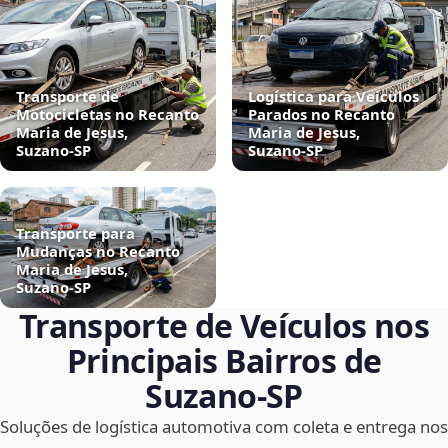
Transporte de
Logística para Veículos
Motocicletas no Recanto
Parados no Recanto
Maria de Jesus,
Maria de Jesus,
Suzano‑SP
Suzano‑SP
Transporte para
Mudanças no Recanto
Maria de Jesus,
Suzano‑SP
Transporte de Veículos nos
Principais Bairros de
Suzano‑SP
Soluções de logística automotiva com coleta e entrega nos