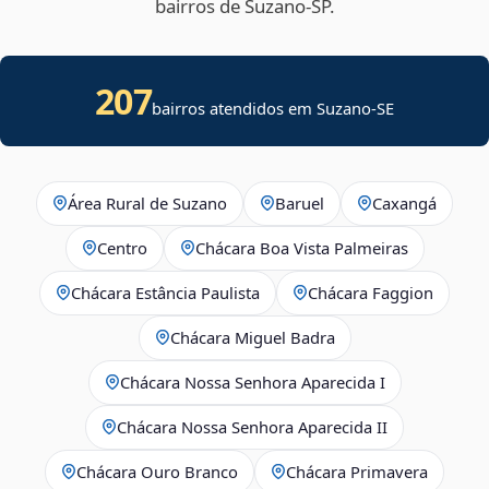
bairros de Suzano‑SP.
207
bairros atendidos em
Suzano
-
SE
Área Rural de Suzano
Baruel
Caxangá
Centro
Chácara Boa Vista Palmeiras
Chácara Estância Paulista
Chácara Faggion
Chácara Miguel Badra
Chácara Nossa Senhora Aparecida I
Chácara Nossa Senhora Aparecida II
Chácara Ouro Branco
Chácara Primavera