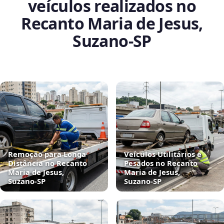
veículos realizados no
Recanto Maria de Jesus,
Suzano‑SP
Remoção para Longa
Veículos Utilitários e
Distância no Recanto
Pesados no Recanto
Maria de Jesus,
Maria de Jesus,
Suzano‑SP
Suzano‑SP