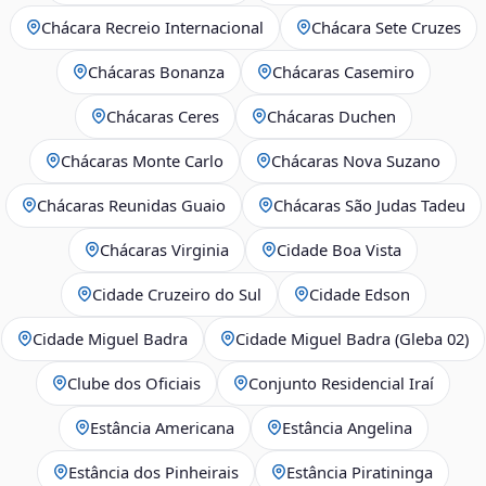
Chácara Recreio Internacional
Chácara Sete Cruzes
Chácaras Bonanza
Chácaras Casemiro
Chácaras Ceres
Chácaras Duchen
Chácaras Monte Carlo
Chácaras Nova Suzano
Chácaras Reunidas Guaio
Chácaras São Judas Tadeu
Chácaras Virginia
Cidade Boa Vista
Cidade Cruzeiro do Sul
Cidade Edson
Cidade Miguel Badra
Cidade Miguel Badra (Gleba 02)
Clube dos Oficiais
Conjunto Residencial Iraí
Estância Americana
Estância Angelina
Estância dos Pinheirais
Estância Piratininga