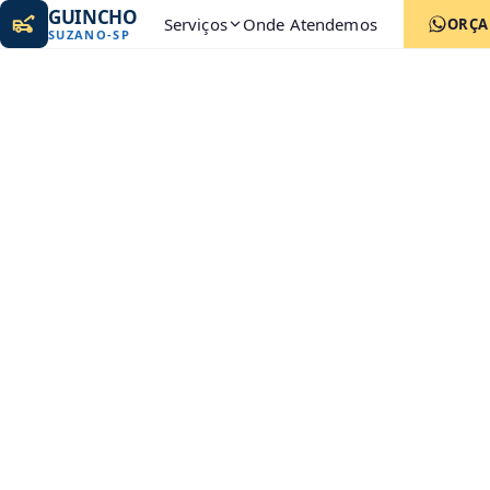
GUINCHO
Serviços
Onde Atendemos
ORÇ
SUZANO
-
SP