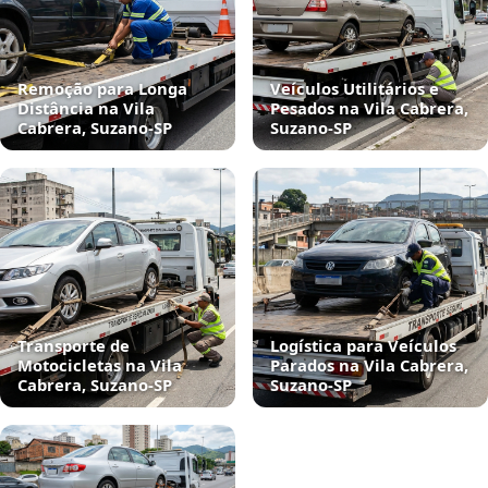
Remoção para Longa
Veículos Utilitários e
Distância na Vila
Pesados na Vila Cabrera,
Cabrera, Suzano‑SP
Suzano‑SP
Transporte de
Logística para Veículos
Motocicletas na Vila
Parados na Vila Cabrera,
Cabrera, Suzano‑SP
Suzano‑SP