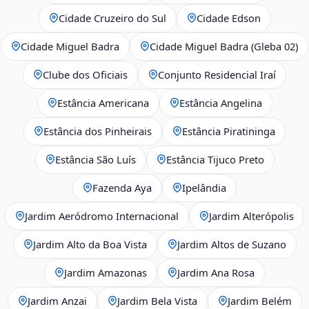
Cidade Cruzeiro do Sul
Cidade Edson
Cidade Miguel Badra
Cidade Miguel Badra (Gleba 02)
Clube dos Oficiais
Conjunto Residencial Iraí
Estância Americana
Estância Angelina
Estância dos Pinheirais
Estância Piratininga
Estância São Luís
Estância Tijuco Preto
Fazenda Aya
Ipelândia
Jardim Aeródromo Internacional
Jardim Alterópolis
Jardim Alto da Boa Vista
Jardim Altos de Suzano
Jardim Amazonas
Jardim Ana Rosa
Jardim Anzai
Jardim Bela Vista
Jardim Belém