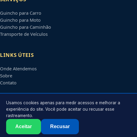
Guincho para Carro
Guincho para Moto
Guincho para Caminhão
Transporte de Veículos
LINKS ÚTEIS
Onde Atendemos
Sobre
Contato
CONTATO
Usamos cookies apenas para medir acessos e melhorar a
experiência do site. Você pode aceitar ou recusar esse
rastreamento.
Atendimento em
Suzano
-
SP
e regiões parceiras
contato@guinchossuzano.com.br
Aceitar
Recusar
©
2026
Guincho em
Suzano
-
SP
. Todos os direitos reservados.