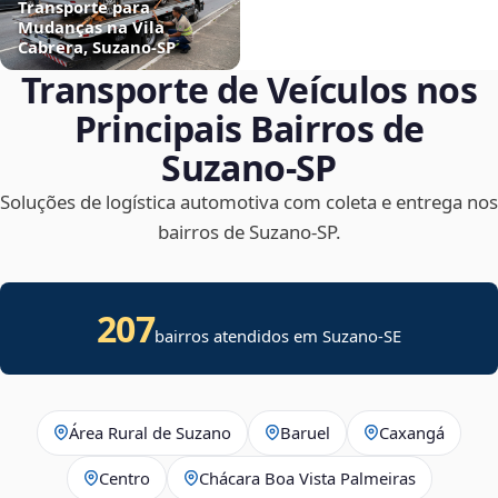
Transporte para
Mudanças na Vila
Cabrera, Suzano‑SP
Transporte de Veículos nos
Principais Bairros de
Suzano‑SP
Soluções de logística automotiva com coleta e entrega nos
bairros de Suzano‑SP.
207
bairros atendidos em
Suzano
-
SE
Área Rural de Suzano
Baruel
Caxangá
Centro
Chácara Boa Vista Palmeiras