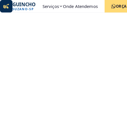
GUINCHO
Serviços
Onde Atendemos
ORÇ
SUZANO
-
SP