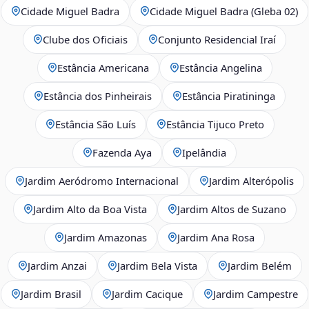
Cidade Miguel Badra
Cidade Miguel Badra (Gleba 02)
Clube dos Oficiais
Conjunto Residencial Iraí
Estância Americana
Estância Angelina
Estância dos Pinheirais
Estância Piratininga
Estância São Luís
Estância Tijuco Preto
Fazenda Aya
Ipelândia
Jardim Aeródromo Internacional
Jardim Alterópolis
Jardim Alto da Boa Vista
Jardim Altos de Suzano
Jardim Amazonas
Jardim Ana Rosa
Jardim Anzai
Jardim Bela Vista
Jardim Belém
Jardim Brasil
Jardim Cacique
Jardim Campestre