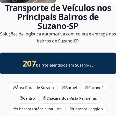
Transporte de Veículos nos
Principais Bairros de
Suzano‑SP
Soluções de logística automotiva com coleta e entrega nos
bairros de Suzano‑SP.
207
bairros atendidos em
Suzano
-
SE
Área Rural de Suzano
Baruel
Caxangá
Centro
Chácara Boa Vista Palmeiras
Chácara Estância Paulista
Chácara Faggion