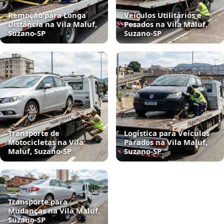
Remoção para Longa
Veículos Utilitários e
Distância na Vila Maluf,
Pesados na Vila Maluf,
Suzano‑SP
Suzano‑SP
Transporte de
Logística para Veículos
Motocicletas na Vila
Parados na Vila Maluf,
Maluf, Suzano‑SP
Suzano‑SP
Transporte para
Mudanças na Vila Maluf,
Suzano‑SP