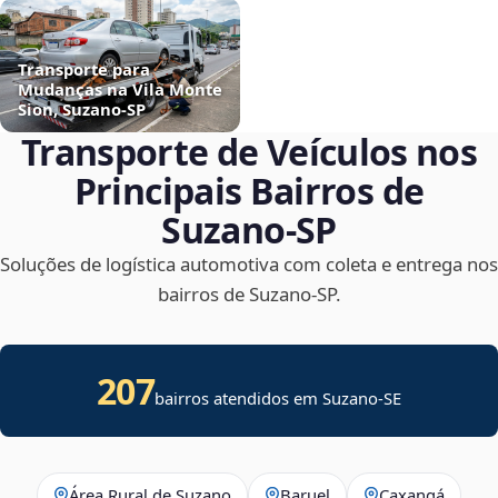
Transporte para
Mudanças na Vila Monte
Sion, Suzano‑SP
Transporte de Veículos nos
Principais Bairros de
Suzano‑SP
Soluções de logística automotiva com coleta e entrega nos
bairros de Suzano‑SP.
207
bairros atendidos em
Suzano
-
SE
Área Rural de Suzano
Baruel
Caxangá