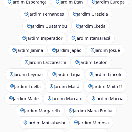
Jardim Esperança
Jardim Etan
Jardim Europa
Jardim Fernandes
Jardim Graziela
Jardim Guatambu
Jardim Ikeda
Jardim Imperador
Jardim Itamaracá
Jardim Janina
Jardim Japão
Jardim Josué
Jardim Lazzareschi
Jardim Leblon
Jardim Leymar
Jardim Lígia
Jardim Lincoln
Jardim Luella
Jardim Maitá
Jardim Maitá II
Jardim Maitê
Jardim Marcato
Jardim Márcia
Jardim Margareth
Jardim Maria Emília
Jardim Matsubashi
Jardim Mimosa