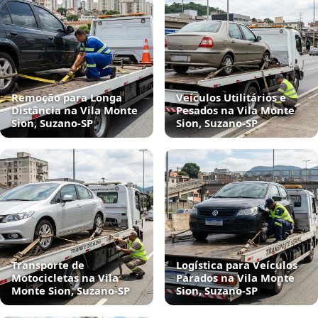
Remoção para Longa
Veículos Utilitários e
Distância na Vila Monte
Pesados na Vila Monte
Sion, Suzano‑SP
Sion, Suzano‑SP
Transporte de
Logística para Veículos
Motocicletas na Vila
Parados na Vila Monte
Monte Sion, Suzano‑SP
Sion, Suzano‑SP