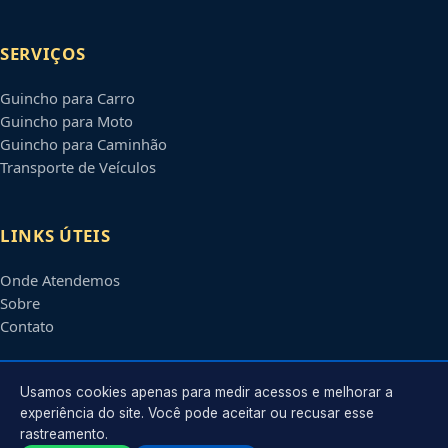
SERVIÇOS
Guincho para Carro
Guincho para Moto
Guincho para Caminhão
Transporte de Veículos
LINKS ÚTEIS
Onde Atendemos
Sobre
Contato
CONTATO
Usamos cookies apenas para medir acessos e melhorar a
experiência do site. Você pode aceitar ou recusar esse
rastreamento.
Atendimento em
Suzano
-
SP
e regiões parceiras