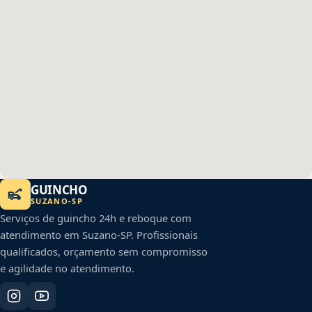
GUINCHO
SUZANO
-
SP
Serviços de guincho 24h e reboque com
atendimento em
Suzano
-
SP
. Profissionais
qualificados, orçamento sem compromisso
e agilidade no atendimento.