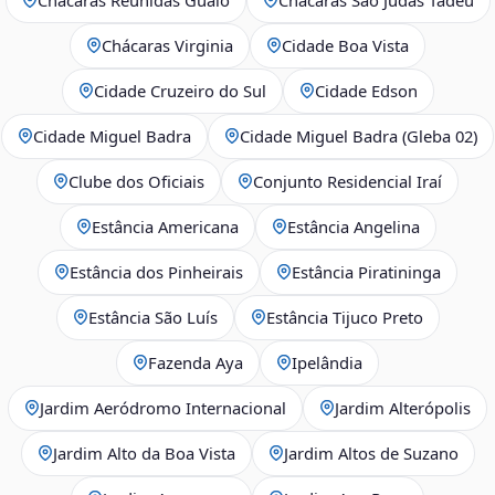
Chácaras Virginia
Cidade Boa Vista
Cidade Cruzeiro do Sul
Cidade Edson
Cidade Miguel Badra
Cidade Miguel Badra (Gleba 02)
Clube dos Oficiais
Conjunto Residencial Iraí
Estância Americana
Estância Angelina
Estância dos Pinheirais
Estância Piratininga
Estância São Luís
Estância Tijuco Preto
Fazenda Aya
Ipelândia
Jardim Aeródromo Internacional
Jardim Alterópolis
Jardim Alto da Boa Vista
Jardim Altos de Suzano