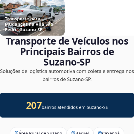
Transporte para
Mudanças na Vila São
Pedro, Suzano‑SP
Transporte de Veículos nos
Principais Bairros de
Suzano‑SP
Soluções de logística automotiva com coleta e entrega nos
bairros de Suzano‑SP.
207
bairros atendidos em
Suzano
-
SE
Área Rural de Suzano
Baruel
Caxangá