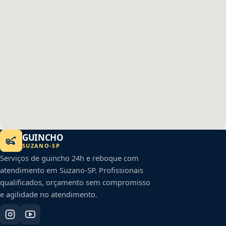
GUINCHO
SUZANO
-
SP
Serviços de guincho 24h e reboque com
atendimento em
Suzano
-
SP
. Profissionais
qualificados, orçamento sem compromisso
e agilidade no atendimento.