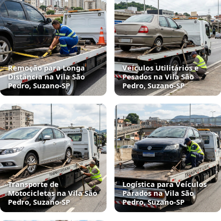
Remoção para Longa
Veículos Utilitários e
Distância na Vila São
Pesados na Vila São
Pedro, Suzano‑SP
Pedro, Suzano‑SP
Transporte de
Logística para Veículos
Motocicletas na Vila São
Parados na Vila São
Pedro, Suzano‑SP
Pedro, Suzano‑SP