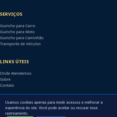
SERVIÇOS
Guincho para Carro
Guincho para Moto
Guincho para Caminhão
Transporte de Veículos
LINKS ÚTEIS
Onde Atendemos
Sobre
Contato
CONTATO
Usamos cookies apenas para medir acessos e melhorar a
experiência do site. Você pode aceitar ou recusar esse
rastreamento.
Atendimento em
Suzano
-
SP
e regiões parceiras