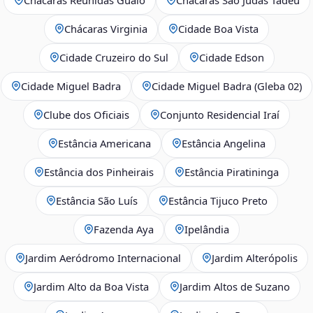
Chácaras Virginia
Cidade Boa Vista
Cidade Cruzeiro do Sul
Cidade Edson
Cidade Miguel Badra
Cidade Miguel Badra (Gleba 02)
Clube dos Oficiais
Conjunto Residencial Iraí
Estância Americana
Estância Angelina
Estância dos Pinheirais
Estância Piratininga
Estância São Luís
Estância Tijuco Preto
Fazenda Aya
Ipelândia
Jardim Aeródromo Internacional
Jardim Alterópolis
Jardim Alto da Boa Vista
Jardim Altos de Suzano