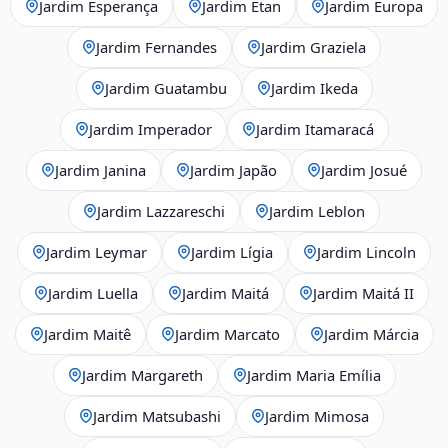
Jardim Esperança
Jardim Etan
Jardim Europa
Jardim Fernandes
Jardim Graziela
Jardim Guatambu
Jardim Ikeda
Jardim Imperador
Jardim Itamaracá
Jardim Janina
Jardim Japão
Jardim Josué
Jardim Lazzareschi
Jardim Leblon
Jardim Leymar
Jardim Lígia
Jardim Lincoln
Jardim Luella
Jardim Maitá
Jardim Maitá II
Jardim Maitê
Jardim Marcato
Jardim Márcia
Jardim Margareth
Jardim Maria Emília
Jardim Matsubashi
Jardim Mimosa