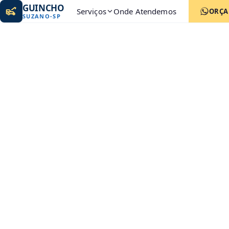
GUINCHO
Serviços
Onde Atendemos
ORÇ
SUZANO
-
SP