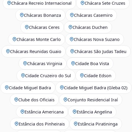
Chácara Recreio Internacional
Chácara Sete Cruzes
Chácaras Bonanza
Chácaras Casemiro
Chácaras Ceres
Chácaras Duchen
Chácaras Monte Carlo
Chácaras Nova Suzano
Chácaras Reunidas Guaio
Chácaras São Judas Tadeu
Chácaras Virginia
Cidade Boa Vista
Cidade Cruzeiro do Sul
Cidade Edson
Cidade Miguel Badra
Cidade Miguel Badra (Gleba 02)
Clube dos Oficiais
Conjunto Residencial Iraí
Estância Americana
Estância Angelina
Estância dos Pinheirais
Estância Piratininga