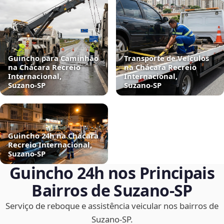
Guincho para Caminhão
Transporte de Veículos
na Chácara Recreio
na Chácara Recreio
Internacional,
Internacional,
Suzano‑SP
Suzano‑SP
Guincho 24h na Chácara
Recreio Internacional,
Suzano‑SP
Guincho 24h nos Principais
Bairros de Suzano‑SP
Serviço de reboque e assistência veicular nos bairros de
Suzano‑SP.