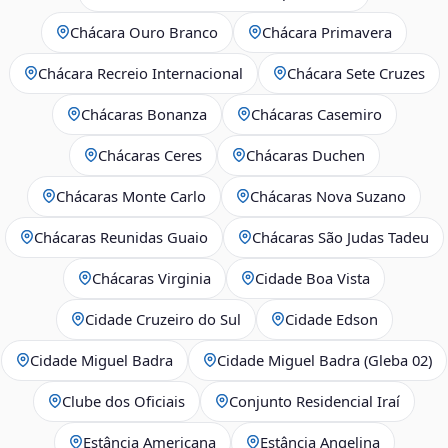
Chácara Ouro Branco
Chácara Primavera
Chácara Recreio Internacional
Chácara Sete Cruzes
Chácaras Bonanza
Chácaras Casemiro
Chácaras Ceres
Chácaras Duchen
Chácaras Monte Carlo
Chácaras Nova Suzano
Chácaras Reunidas Guaio
Chácaras São Judas Tadeu
Chácaras Virginia
Cidade Boa Vista
Cidade Cruzeiro do Sul
Cidade Edson
Cidade Miguel Badra
Cidade Miguel Badra (Gleba 02)
Clube dos Oficiais
Conjunto Residencial Iraí
Estância Americana
Estância Angelina