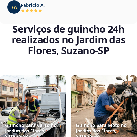
Fabrício A.
FA
Serviços de guincho 24h
realizados no Jardim das
Flores, Suzano‑SP
Guincho para Carro no
Guincho para Moto no
Jardim das Flores,
Jardim das Flores,
Suzano‑SP
Suzano‑SP