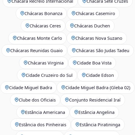
Chácara Recreio Internacional
Chácara Sete Cruzes
Chácaras Bonanza
Chácaras Casemiro
Chácaras Ceres
Chácaras Duchen
Chácaras Monte Carlo
Chácaras Nova Suzano
Chácaras Reunidas Guaio
Chácaras São Judas Tadeu
Chácaras Virginia
Cidade Boa Vista
Cidade Cruzeiro do Sul
Cidade Edson
Cidade Miguel Badra
Cidade Miguel Badra (Gleba 02)
Clube dos Oficiais
Conjunto Residencial Iraí
Estância Americana
Estância Angelina
Estância dos Pinheirais
Estância Piratininga