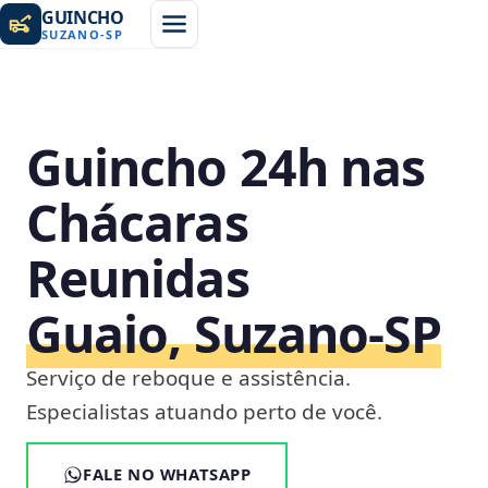
GUINCHO
SUZANO
-
SP
Guincho 24h nas
Chácaras
Reunidas
Guaio, Suzano‑SP
Serviço de reboque e assistência.
Especialistas atuando perto de você.
FALE NO WHATSAPP