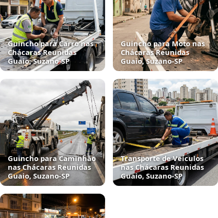
Guincho para Carro nas
Guincho para Moto nas
Chácaras Reunidas
Chácaras Reunidas
Guaio, Suzano‑SP
Guaio, Suzano‑SP
Guincho para Caminhão
Transporte de Veículos
nas Chácaras Reunidas
nas Chácaras Reunidas
Guaio, Suzano‑SP
Guaio, Suzano‑SP