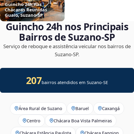
Guincho 24h nas
Chácaras Reunidas
Guaio, Suzano‑SP
Guincho 24h nos Principais
Bairros de Suzano‑SP
Serviço de reboque e assistência veicular nos bairros de
Suzano‑SP.
207
bairros atendidos em
Suzano
-
SE
Área Rural de Suzano
Baruel
Caxangá
Centro
Chácara Boa Vista Palmeiras
Chácara Estância Paulista
Chácara Faggion